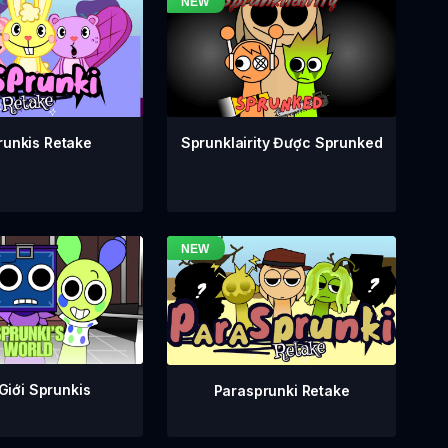
runkis Retake
Sprunklairity Được Sprunked
Giới Sprunkis
Parasprunki Retake