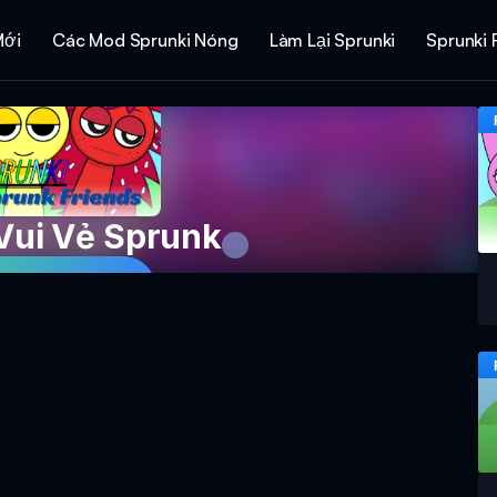
Mới
Các Mod Sprunki Nóng
Làm Lại Sprunki
Sprunki 
Vui Vẻ Sprunk
ò Chơi Ngay