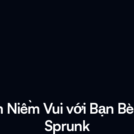
m Niềm Vui với Bạn B
Sprunk