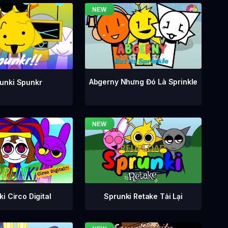
Abgerny Nhưng Đó Là Sprinkle
unki Spunkr
i Circo Digital
Sprunki Retake Tải Lại