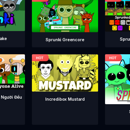
take
Spru
Sprunki Greencore
 Người Đều
Incredibox Mustard