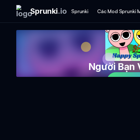
Sprunki
.
io
Sprunki
Các Mod Sprunki 
Người Bạn 
Chơi Tr