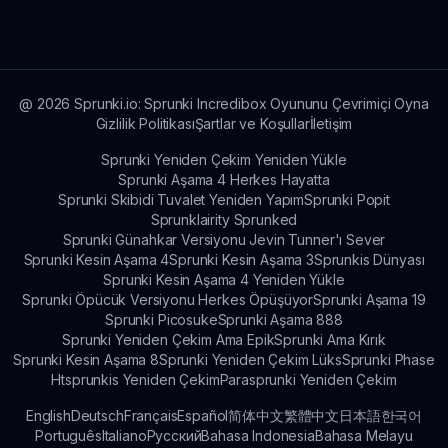
web sitesi sprunki.io'da, oyun güncellemeleri ve
topluluk etkinlikleri de dahil olmak üzere
bulunabilir.
@
2026
Sprunki.io: Sprunki Incredibox Oyununu Çevrimiçi Oyna
Gizlilik Politikası
Şartlar ve Koşullar
İletişim
Sprunki Yeniden Çekim Yeniden Yükle
Sprunki Aşama 4 Herkes Hayatta
Sprunki Skibidi Tuvalet Yeniden Yapım
Sprunki Popit
Sprunklairity Sprunked
Sprunki Günahkar Versiyonu Jevin Tunner'ı Sever
Sprunki Kesin Aşama 4
Sprunki Kesin Aşama 3
Sprunkis Dünyası
Sprunki Kesin Aşama 4 Yeniden Yükle
Sprunki Öpücük Versiyonu Herkes Öpüşüyor
Sprunki Aşama 19
Sprunki Picosuke
Sprunki Aşama 888
Sprunki Yeniden Çekim Ama Epik
Sprunki Ama Kırık
Sprunki Kesin Aşama 8
Sprunki Yeniden Çekim Lüks
Sprunki Phase
Htsprunkis Yeniden Çekim
Parasprunki Yeniden Çekim
English
Deutsch
Français
Español
简体中文
繁體中文
日本語
한국어
Português
Italiano
Русский
Bahasa Indonesia
Bahasa Melayu