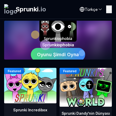
Sprunki
.
io
Türkçe
Sprunkiophobia
Oyunu Şimdi Oyna
Sprunki Incredibox
Sprunki Dandy'nin Dünyası