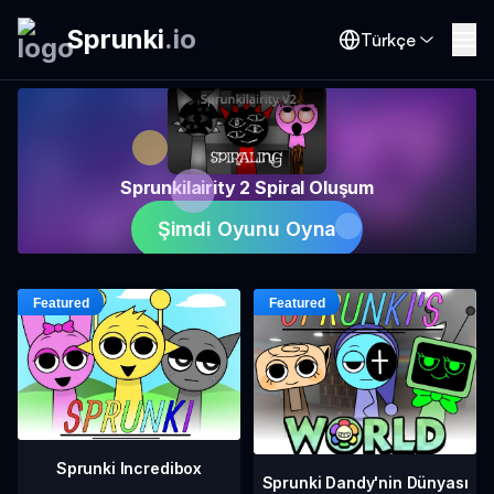
Sprunki
.
io
Türkçe
Sprunkilairity 2 Spiral Oluşum
Şimdi Oyunu Oyna
Sprunki Incredibox
Sprunki Dandy'nin Dünyası