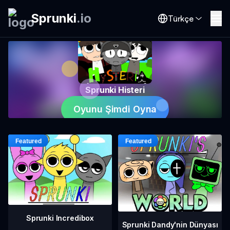
Sprunki
.
io
Türkçe
Sprunki Histeri
Oyunu Şimdi Oyna
Sprunki Incredibox
Sprunki Dandy'nin Dünyası