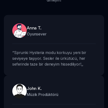
dinleyin!
Anna T.
Oyunsever
“
Sprunki Hysteria modu korkuyu yeni bir
seviyeye taşıyor. Sesler ile ürkütücü, her
seferinde taze bir deneyim hissediliyor!
,,
John K.
Müzik Prodüktörü