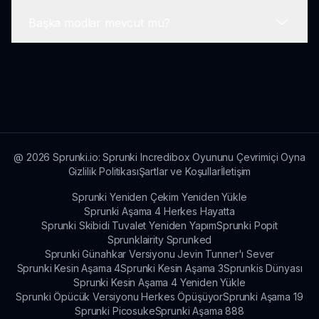
edin.
sunmamaktadır; odak noktası, rekabetten çok
Başka modlar mevcut mu?
yaratıcı ifade üzerinedir.
Oyun, benzersiz özelliklere ve karakterlere
erişmek için bir internet bağlantısı gerektirir. En iyi
sprunki.io adresinde çevrimiçi olarak oynanır.
Evet! Sprunki, tema ve oyun öğeleri bakımından
çeşitlilik gösteren pek çok mod sunmaktadır.
Daha fazlasını sprunki.io adresinde keşfedin.
@
2026
Sprunki.io: Sprunki Incredibox Oyununu Çevrimiçi Oyna
Gizlilik Politikası
Şartlar ve Koşullar
İletişim
Sprunki Yeniden Çekim Yeniden Yükle
Sprunki Aşama 4 Herkes Hayatta
Sprunki Skibidi Tuvalet Yeniden Yapım
Sprunki Popit
Sprunklairity Sprunked
Sprunki Günahkar Versiyonu Jevin Tunner'ı Sever
Sprunki Kesin Aşama 4
Sprunki Kesin Aşama 3
Sprunkis Dünyası
Sprunki Kesin Aşama 4 Yeniden Yükle
Sprunki Öpücük Versiyonu Herkes Öpüşüyor
Sprunki Aşama 19
Sprunki Picosuke
Sprunki Aşama 888