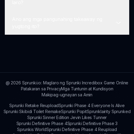
laro?
mga manlalaro ay palaging tinatanggap at
maaring ipasa sa sprunki.io.
Ano ang mga pangunahing takeaway ng
Para sa karagdagang detalye tungkol sa Sprunki
yugtong ito?
Ang Nawawalang File Yugtong 2, bisitahin ang
sprunki.io kung saan makakahanap ka ng mga
gabay, feedback mula sa komunidad, at iba pa.
Layunin ng Sprunki Ang Nawawalang File
Yugtong 2 na magbigay ng mas malalim na
naratibo, nakakatakot na kapaligiran, at
makabago na gameplay na nagtataguyod ng
malikhaing pag-mimix ng tunog.
@
2026
Sprunki.io: Maglaro ng Sprunki Incredibox Game Online
Patakaran sa Privacy
Mga Tuntunin at Kundisyon
Makipag-ugnayan sa Amin
Sprunki Retake Reupload
Sprunki Phase 4 Everyone Is Alive
Sprunki Skibidi Toilet Remake
Sprunki Popit
Sprunklairity Sprunked
Sprunki Sinner Edition Jevin Likes Tunner
Sprunki Definitive Phase 4
Sprunki Definitive Phase 3
Sprunkis World
Sprunki Definitive Phase 4 Reupload