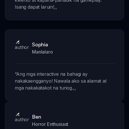
kwento at kapana-panabik na gameplay.
Isang dapat laruin!
,,
Sophia
Manlalaro
“
Ang mga interactive na bahagi ay
nakakaengganyo! Nawala ako sa alamat at
mga nakakatakot na tunog.
,,
Ben
Horror Enthusiast