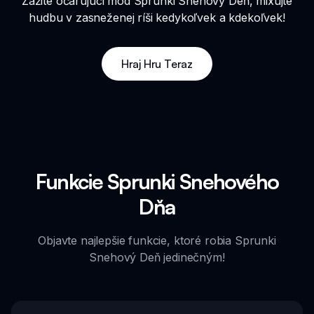
Zažite očarujúci mod Sprunki Snehový Deň, mixujte
hudbu v zasneženej ríši kedykoľvek a kdekoľvek!
Hraj Hru Teraz
Funkcie Sprunki Snehového
Dňa
Objavte najlepšie funkcie, ktoré robia Sprunki
Snehový Deň jedinečným!