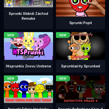
Sprunki Skibidi Záchod
Remake
Sprunki Popit
Htsprunkis Znovu Urobene
Sprunklairity Sprunked