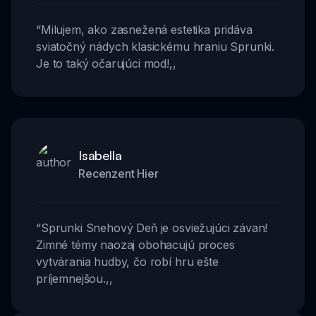
“
Milujem, ako zasnežená estetika pridáva
sviatočný nádych klasickému hraniu Sprunki.
Je to taký očarujúci mod!
,,
Isabella
Recenzent Hier
“
Sprunki Snehový Deň je osviežujúci závan!
Zimné témy naozaj obohacujú proces
vytvárania hudby, čo robí hru ešte
príjemnejšou.
,,