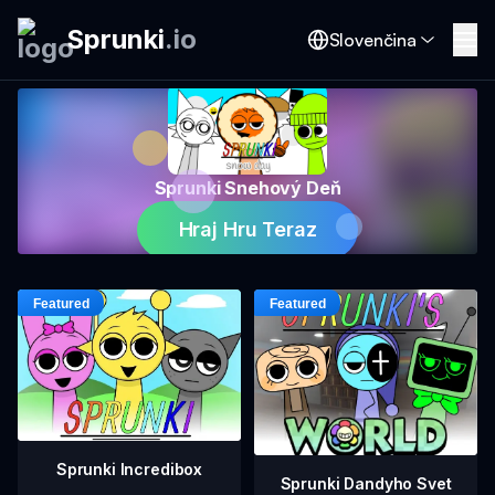
Sprunki
.
io
Slovenčina
Sprunki Snehový Deň
Hraj Hru Teraz
Sprunki Incredibox
Sprunki Dandyho Svet