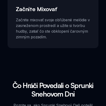
Začnite Mixovať
Začnite mixovať svoje obľúbené melódie v
zasneženom prostredí a užite si tvorbu
hudby, zatiaľ čo ste obklopení čarovným
zimným pozadím.
Čo Hráči Povedali o Sprunki
Snehovom Dni
Pozrite sa, ako Sprunki Snehový Deň potešil