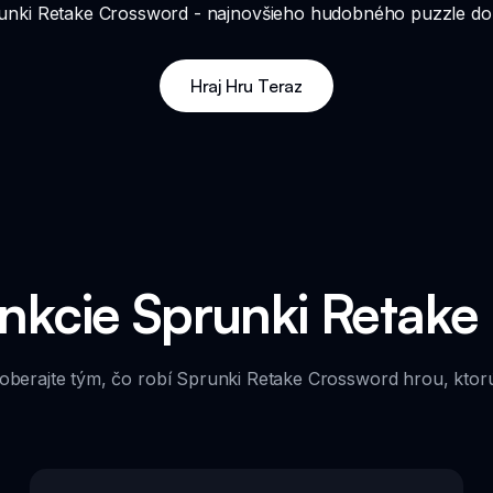
unki Retake Crossword - najnovšieho hudobného puzzle do
Hraj Hru Teraz
unkcie Sprunki Retake
oberajte tým, čo robí Sprunki Retake Crossword hrou, ktorú