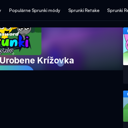
y
Populárne Sprunki módy
Sprunki Retake
Sprunki R
 Urobene Krížovka
Hru Teraz