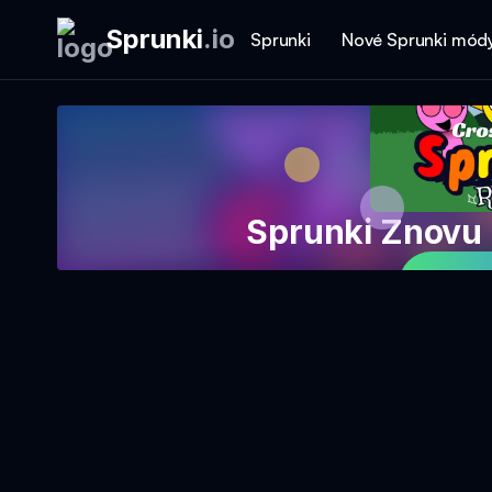
Sprunki
.
io
Sprunki
Nové Sprunki mód
Sprunki Znovu
Hraj 