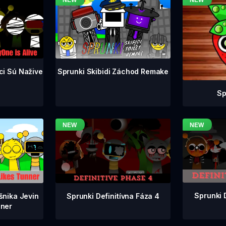
ci Sú Nažive
Sprunki Skibidi Záchod Remake
Sp
Sprunki 
Sprunki Definitívna Fáza 4
šnika Jevin
ner