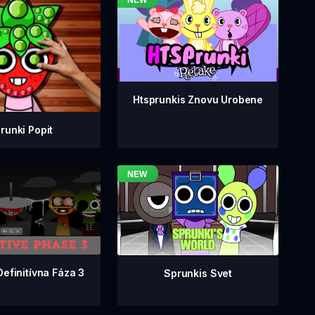
Htsprunkis Znovu Urobene
runki Popit
Definitívna Fáza 3
Sprunkis Svet