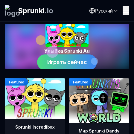
Sprunki
.
io
Русский
Улыбка Sprunki Au
Играть сейчас
Sprunki Incredibox
Мир Sprunki Dandy