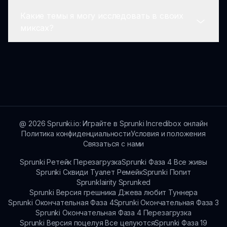
процессом Incredibox.
разблокировать специальные анимации,
Какие темы я могу исследовать в своих
чтобы поднять вашу музыкальную
Да! Мы постоянно работаем над
миксах?
композицию. Не бойтесь исследовать!
улучшениями и новым контентом для Sprunki
Smile AU. Следите за обновлениями, которые
расширят ваш жуткий музыкальный опыт.
С Sprunki Smile AU тематический фокус
направлен на ужас и жуткость. Игрокам
предлагается создавать треки, которые
вызывают мурашки и жуткие атмосферы.
@
2026
Sprunki.io: Играйте в Sprunki Incredibox онлайн
Политика конфиденциальности
Условия и положения
Связаться с нами
Sprunki Ретейк Перезагрузка
Sprunki Фаза 4 Все живы
Sprunki Сквиди Туалет Ремейк
Sprunki Попит
Sprunklairity Sprunked
Sprunki Версия грешника Джева любит Туннера
Sprunki Окончательная Фаза 4
Sprunki Окончательная Фаза 3
Sprunki Окончательная Фаза 4 Перезагрузка
Sprunki Версия поцелуя Все целуются
Sprunki Фаза 19