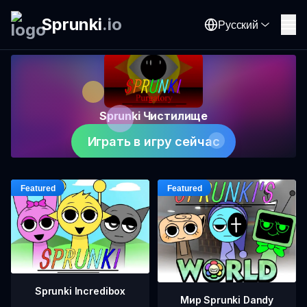
Sprunki
.
io
Русский
Sprunki Чистилище
Играть в игру сейчас
Sprunki Incredibox
Мир Sprunki Dandy