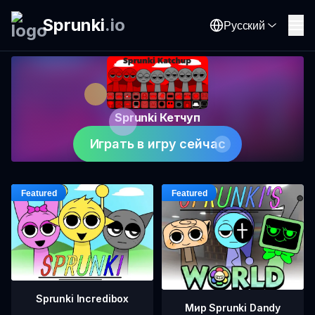
Sprunki
.
io
Русский
Sprunki Кетчуп
Играть в игру сейчас
Sprunki Incredibox
Мир Sprunki Dandy