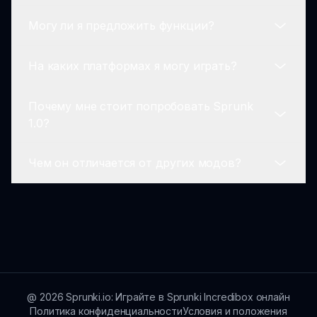
ваш личный игровой опыт.
предоставлять обновления, которые будут
Могу ли я предложить функции?
улучшать игровой процесс, добавляя новых
Да! Мод Sprunk 1.0 бесплатен для игры на
персонажей, звуки и функции на основе
sprunki.io, что позволяет каждому окунуться
отзывов игроков.
На каких платформах я могу играть?
в увлекательный мир создания музыки без
Определенно! Разработчики приветствуют
затрат.
предложения от игроков о новых функциях,
Почему мне стоит попробовать Sprunk
звуках или любых изменениях, которые
Sprunk 1.0 можно играть на различных
1.0?
могут еще больше улучшить опыт Sprunk 1.0.
платформах через веб, в частности на
sprunki.io, что делает его доступным для
Чем он отличается от других модов?
большинства пользователей с доступом в
Если вы ищете веселый и креативный выход,
интернет.
Sprunk 1.0 идеально подойдет вам. Его
сочетание динамической графики и богатых
Sprunk 1.0 выделяется благодаря своим
звуков предлагает увлекательный способ
исключительным анимациям, ярким
создавать и делиться своей музыкой.
звуковым ландшафтам и акценту на
удобстве для пользователей, что
предоставляет уникальный опыт для
музыкальных энтузиастов.
@
2026
Sprunki.io: Играйте в Sprunki Incredibox онлайн
Политика конфиденциальности
Условия и положения