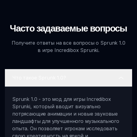
Часто задаваемые вопросы
Получите ответы на все вопросы о Sprunk 1.0
в игре Incredibox Sprunki.
Что такое Sprunk 1.0?
Sprunk 1.0 - это мод для игры Incredibox
Sprunki, который вводит визуально
потрясающие анимации и новые звуковые
ландшафты для улучшенного музыкального
опыта. Он позволяет игрокам исследовать
свою креативность на яркой и