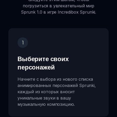
погрузиться в увлекательный мир
Sprunk 1.0 в игре Incredibox Sprunki.
1
Выберите своих
персонажей
Начните с выбора из нового списка
анимированных персонажей Sprunki,
каждый из которых вносит
уникальные звуки в вашу
музыкальную композицию.