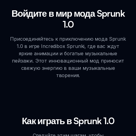
Войдите в мир мода Sprunk
1.0
Присоединяйтесь к приключению мода Sprunk
1.0 в игре Incredibox Sprunki, где вас ждут
яркие анимации и богатые музыкальные
пейзажи. Этот инновационный мод приносит
свежую энергию в ваши музыкальные
творения.
Как играть в Sprunk 1.0
Следуйте этим шагам, чтобы