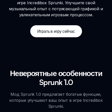
игре Incredibox Sprunki. Улучшите свой
музыкальный опыт с потрясающей графикой и
увлекательным игровым процессом.
Играть в игру сейчас
Невероятные особенности
Sprunk 1.0
Мод Sprunk 1.0 предлагает богатые функции,
которые улучшают ваш опыт в игре Incredibox
Sprunki.