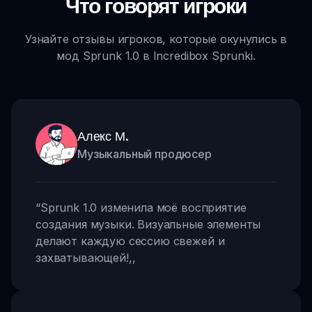
Что говорят игроки
Узнайте отзывы игроков, которые окунулись в
мод Sprunk 1.0 в Incredibox Sprunki.
Алекс М.
Музыкальный продюсер
“
Sprunk 1.0 изменила моё восприятие
создания музыки. Визуальные элементы
делают каждую сессию свежей и
захватывающей!
,,