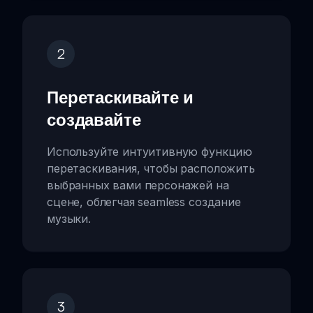
2
Перетаскивайте и
создавайте
Используйте интуитивную функцию
перетаскивания, чтобы расположить
выбранных вами персонажей на
сцене, облегчая seamless создание
музыки.
3