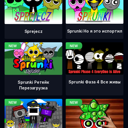
Sprunki Но я это испортил
Sprejecz
Sprunki Фаза 4 Все живы
Sprunki Ретейк
Перезагрузка