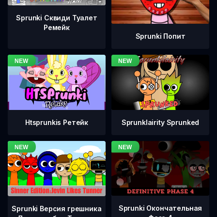
Sprunki Сквиди Туалет
Ремейк
Sprunki Попит
Htsprunkis Ретейк
Sprunklairity Sprunked
Sprunki Окончательная
Sprunki Версия грешника