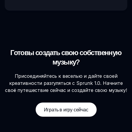
Готовы создать свою собственную
музыку?
Присоединяйтесь к веселью и дайте своей
креативности разгуляться с Sprunk 1.0. Начните
своё путешествие сейчас и создайте свою музыку!
Играть в игру сейчас