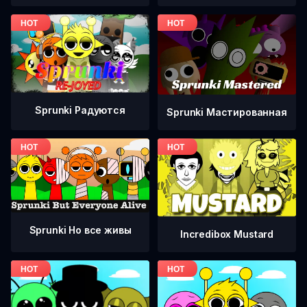
Sprunki Радуются
Sprunki Мастированная
Sprunki Но все живы
Incredibox Mustard