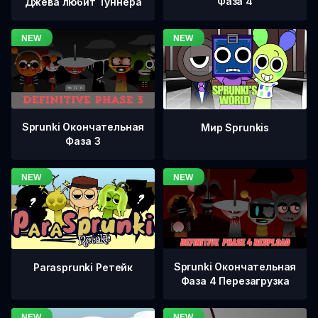
Фаза 4
Джева любит Туннера
Sprunki Окончательная
Мир Sprunkis
Фаза 3
Sprunki Окончательная
Parasprunki Ретейк
Фаза 4 Перезагрузка