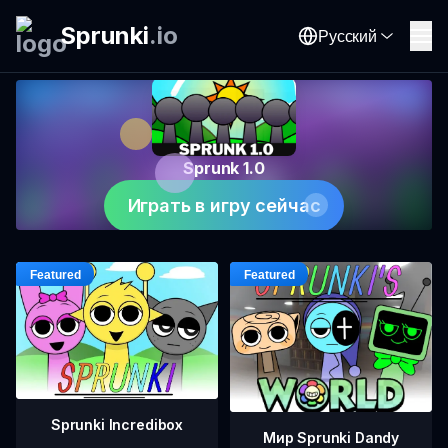
Sprunki
.
io
Русский
Sprunk 1.0
Играть в игру сейчас
Sprunki Incredibox
Мир Sprunki Dandy