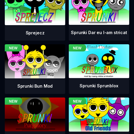
Sprunki Dar eu l-am stricat
Sprejecz
Sprunki Sprunblox
Sprunki Bun Mod