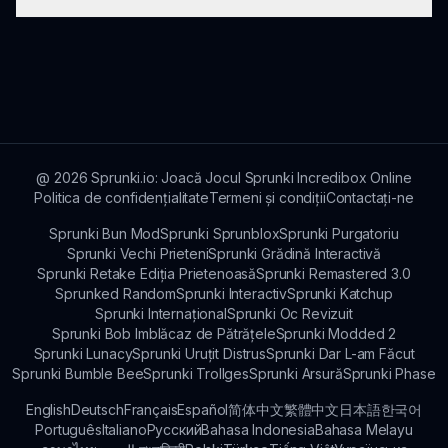
încurajând colaborarea, împărtășirea creațiilor și
un mediu de susținere pentru entuziaștii jocului.
Dezvoltatorii lucrează mereu la noi module
interesante, așa că rămâi la curent pentru mai
multe experiențe inovatoare în universul
Sprunki!
@
2026
Sprunki.io: Joacă Jocul Sprunki Incredibox Online
Politica de confidențialitate
Termeni și condiții
Contactați-ne
Sprunki Bun Mod
Sprunki Sprunblox
Sprunki Purgatoriu
Sprunki Vechi Prieteni
Sprunki Grădină Interactivă
Sprunki Retake Ediția Prietenoasă
Sprunki Remastered 3.0
Sprunked Random
Sprunki Interactiv
Sprunki Katchup
Sprunki Internațional
Sprunki Oc Revizuit
Sprunki Bob Imblăcaz de Pătrățele
Sprunki Modded 2
Sprunki Lunacy
Sprunki Uruțit Distrus
Sprunki Dar L-am Făcut
Sprunki Bumble Bee
Sprunki Trollges
Sprunki Arsură
Sprunki Phase
English
Deutsch
Français
Español
简体中文
繁體中文
日本語
한국어
Português
Italiano
Русский
Bahasa Indonesia
Bahasa Melayu