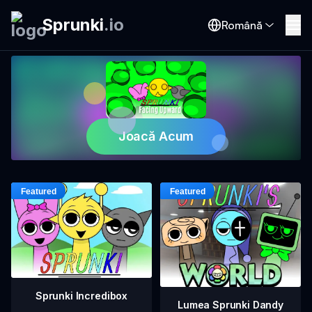
Sprunki
.
io
Română
Joacă Acum
Sprunki Incredibox
Lumea Sprunki Dandy