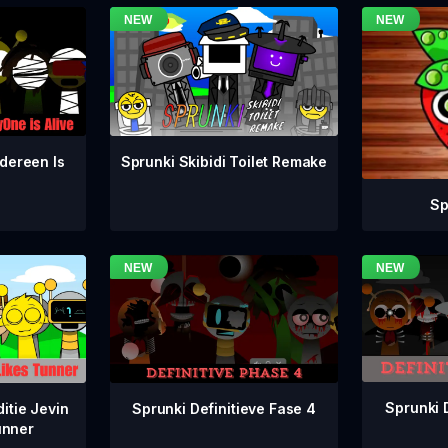
dereen Is
Sprunki Skibidi Toilet Remake
Sp
Sprunki 
Sprunki Definitieve Fase 4
itie Jevin
unner