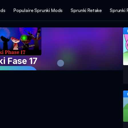
ods
Populaire Sprunki Mods
Sprunki Retake
Sprunki 
i Fase 17
het spel nu