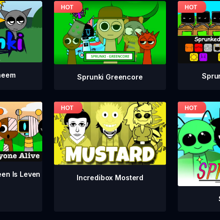
neem
Spru
Sprunki Greencore
een Is Leven
Incredibox Mosterd