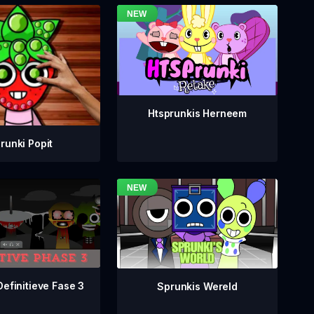
Htsprunkis Herneem
runki Popit
Definitieve Fase 3
Sprunkis Wereld