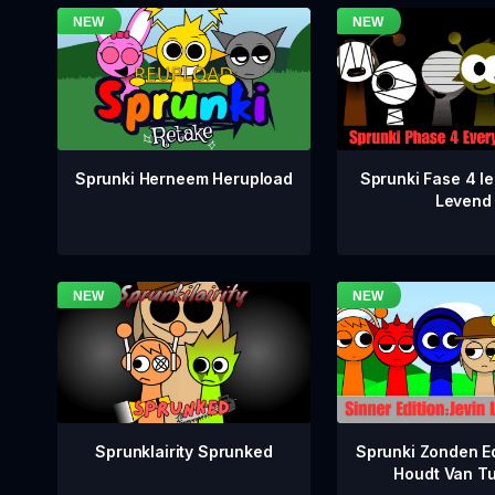
Sprunki Fase 4 Ie
Sprunki Herneem Herupload
Levend
Sprunklairity Sprunked
Sprunki Zonden Ed
Houdt Van T