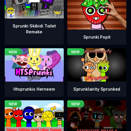
Sprunki Skibidi Toilet
Remake
Sprunki Popit
Htsprunkis Herneem
Sprunklairity Sprunked