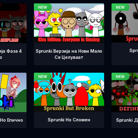
Spr
ја Фаза 4
Sprunki Верзија на Нови Мало
о
Се Целуваат
Sprunki Но Сломен
Sprunki 
 Но Епично