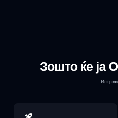
Зошто ќе ја
Истраже