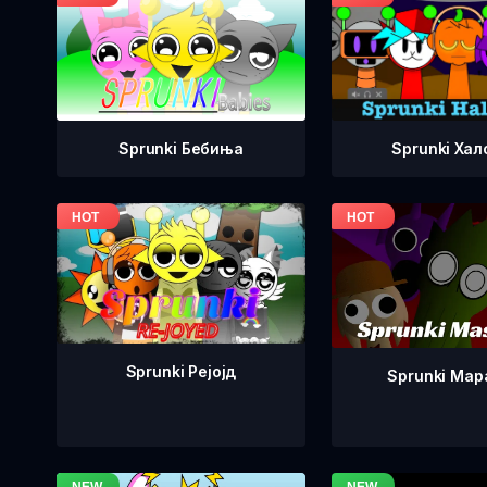
Sprunki Бебиња
Sprunki Хал
Sprunki Рејојд
Sprunki Ма