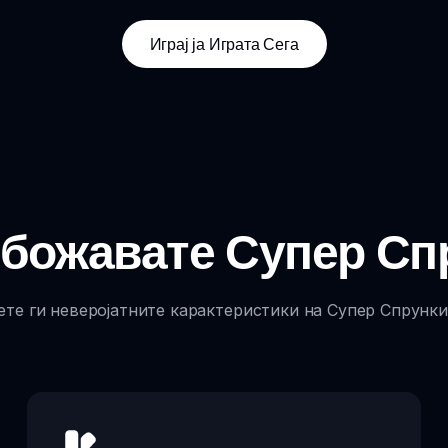
Играј ја Играта Сега
 Обожавате Супер Сп
те ги неверојатните карактеристики на Супер Спрунки