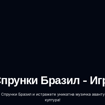
прунки Бразил - Игр
р Спрунки Бразил и истражете уникатна музичка авант
култура!