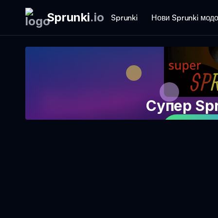
Sprunki
.
io
Sprunki
Нови Sprunki мод
Супер Sp
Играј ја