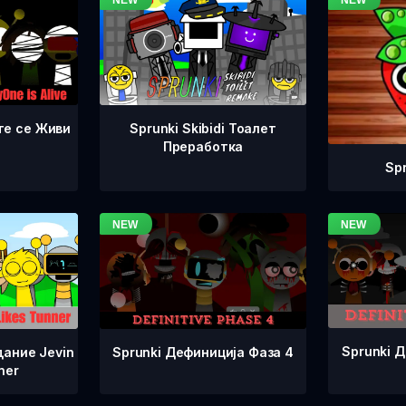
те се Живи
Sprunki Skibidi Тоалет
Преработка
Sp
Sprunki 
Sprunki Дефиниција Фаза 4
дание Jevin
ner