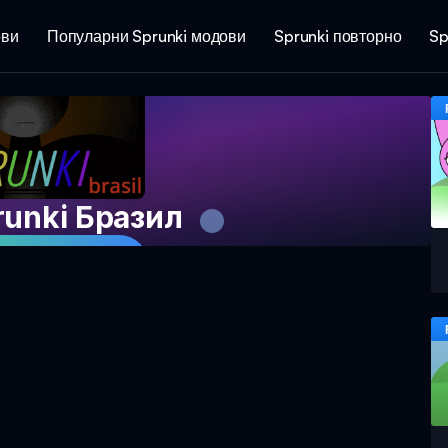
ови
Популарни Sprunki модови
Sprunki повторно
Sp
runki Бразил
 Играта Сега