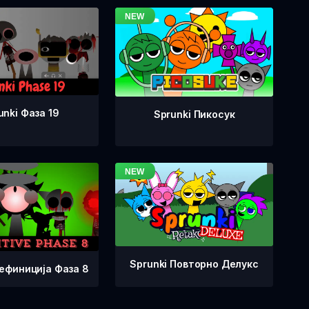
unki Фаза 19
Sprunki Пикосук
Sprunki Повторно Делукс
Дефиниција Фаза 8