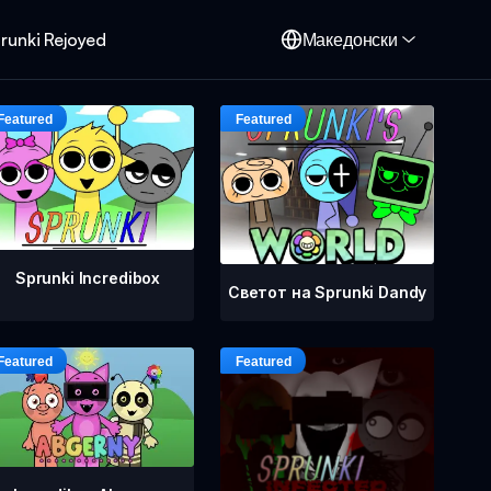
runki Rejoyed
Македонски
Sprunki Incredibox
Светот на Sprunki Dandy