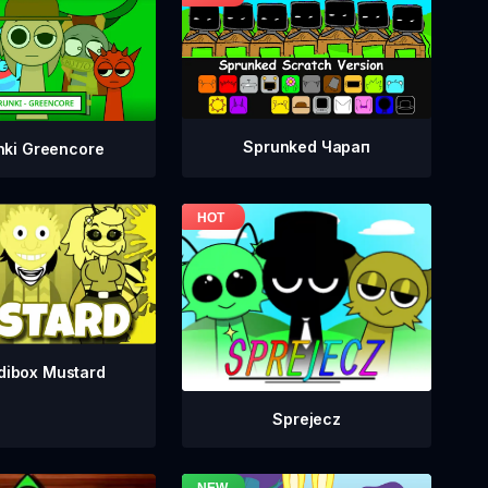
Sprunked Чарап
nki Greencore
dibox Mustard
Sprejecz