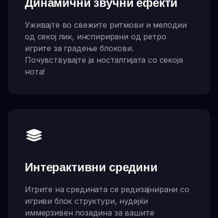
Динамични звучни ефекти
Уживајте во свежите ритмови и мелодии
од секој лик, инспирирани од ретро
игрите за градење блокови.
Почувствувајте ја носталгијата со секоја
нота!
Интерактивни средини
Игрите на средината се редизајнирани со
игриви блок структури, нудејќи
иммерзивен позадина за вашите