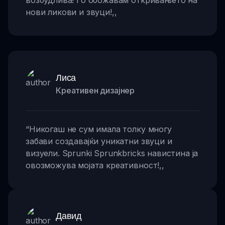
возбудлива! Го обожавам откривањето на
нови ликови и звуци!
,,
Лиса
Креативен дизајнер
“
Никогаш не сум имала толку многу
забави создавајќи уникатни звуци и
визуели. Sprunki Sprunkbricks навистина ја
овозможува мојата креативност!
,,
Давид