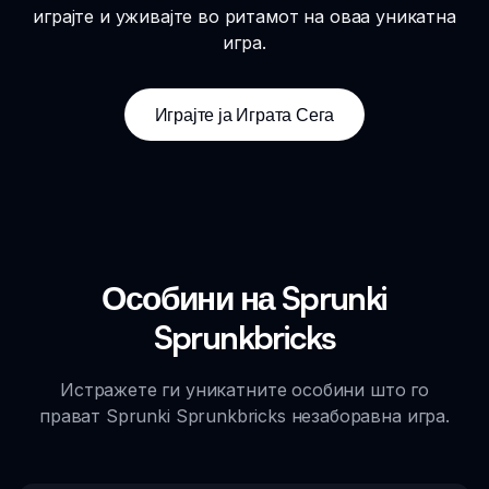
играјте и уживајте во ритамот на оваа уникатна
игра.
Играјте ја Играта Сега
Особини на Sprunki
Sprunkbricks
Истражете ги уникатните особини што го
прават Sprunki Sprunkbricks незаборавна игра.