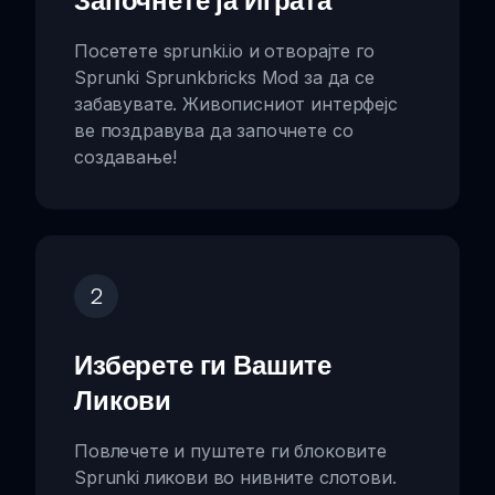
Започнете ја Играта
Посетете sprunki.io и отворајте го
Sprunki Sprunkbricks Mod за да се
забавувате. Живописниот интерфејс
ве поздравува да започнете со
создавање!
2
Изберете ги Вашите
Ликови
Повлечете и пуштете ги блоковите
Sprunki ликови во нивните слотови.