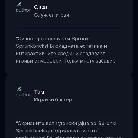
Сара
Случаен играч
“
Силно препорачувам Sprunki
Sprunkbricks! Блокадната естетика и
интерактивните средини создаваат
игриви атмосфери. Толку многу забави!
,,
Том
Играчки блогер
“
Скриените велигденски јајца во Sprunki
Sprunkbricks ја одржуваат играта