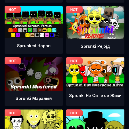
Sprunked Чарап
Sprunki Рејојд
Sprunki Но Сите се Живи
Sprunki Маралый