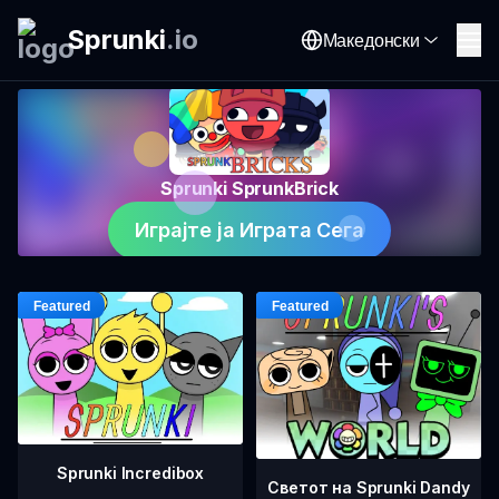
Sprunki
.
io
Македонски
Sprunki SprunkBrick
Играјте ја Играта Сега
Sprunki Incredibox
Светот на Sprunki Dandy