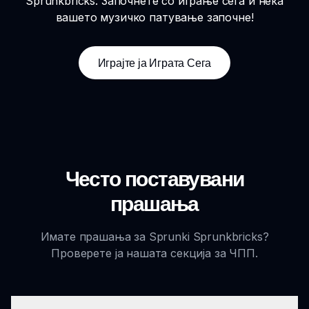
Sprunkbricks. Започнете со играње сега и нека
вашето музичко патување започне!
Играјте ја Играта Сега
Често поставувани
прашања
Имате прашања за Sprunki Sprunkbricks?
Проверете ја нашата секција за ЧПП.