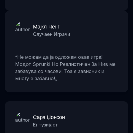
Мајкл Ченг
Случаен Играчи
“
Не можам да ја одложам оваа игра!
Модот Sprunki Но Реалистичен За Нив ме
забавува со часови. Тоа е зависник и
многу е забавно!
,,
Сара Џонсон
Ентузијаст