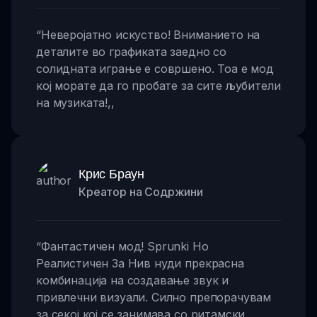
“
Неверојатно искуство! Вниманието на
деталите во графиката заедно со
солидната играње е совршено. Тоа е мод
кој морате да го пробате за сите љубители
на музиката!
,,
Крис Браун
Креатор на Содржини
“
Фантастичен мод! Sprunki Но
Реалистичен За Нив нуди прекрасна
комбинација на создавање звук и
привлечни визуали. Силно препорачувам
за секој кој се занимава со ритамски