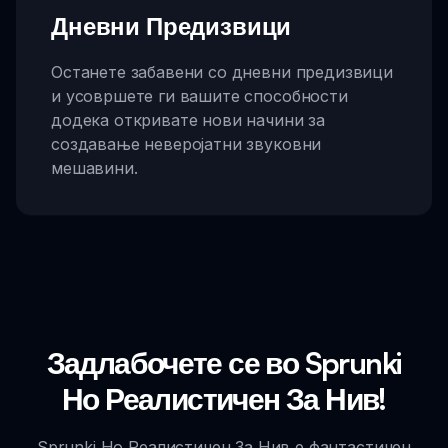
Дневни Предизвици
Останете забавени со дневни предизвици
и усовршете ги вашите способности
додека откривате нови начини за
создавање неверојатни звуковни
мешавини.
Задлабочете се во Sprunki
Но Реалистичен За Нив!
Sprunki Но Реалистичен За Нив е фантастичен