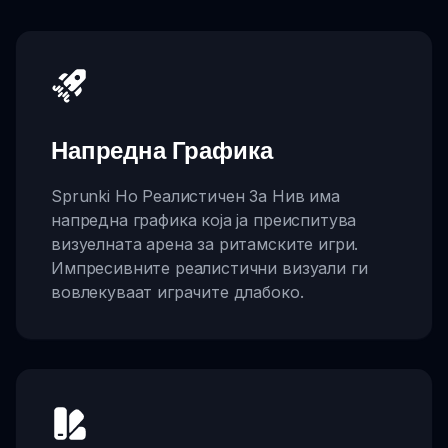
Напредна Графика
Sprunki Но Реалистичен За Нив има
напредна графика која ја преиспитува
визуелната арена за ритамските игри.
Импресивните реалистични визуали ги
вовлекуваат играчите длабоко.