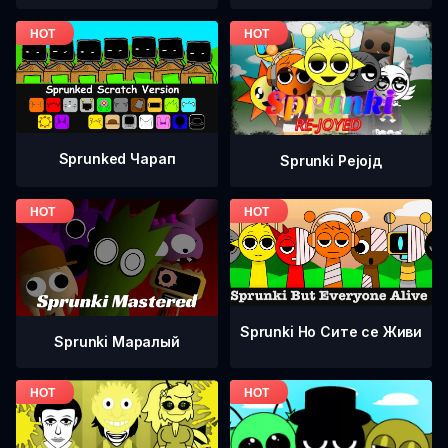
Sprunked Чарап
Sprunki Рејојд
Sprunki Но Сите се Живи
Sprunki Маралый