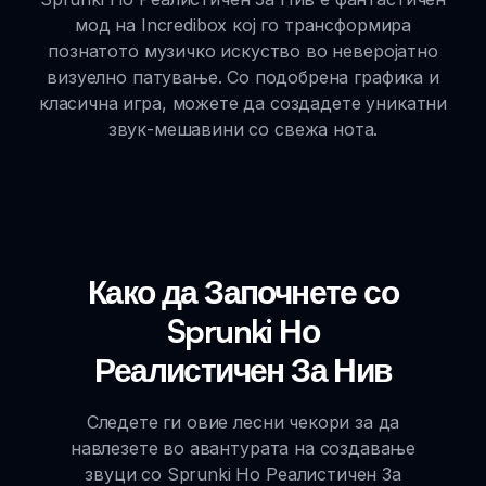
мод на Incredibox кој го трансформира
познатото музичко искуство во неверојатно
визуелно патување. Со подобрена графика и
класична игра, можете да создадете уникатни
звук-мешавини со свежа нота.
Како да Започнете со
Sprunki Но
Реалистичен За Нив
Следете ги овие лесни чекори за да
навлезете во авантурата на создавање
звуци со Sprunki Но Реалистичен За