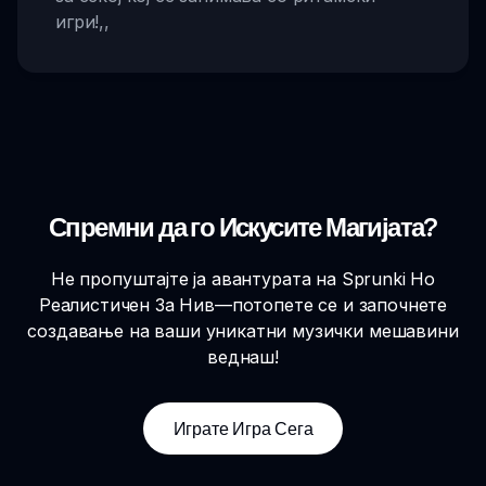
игри!
,,
Спремни да го Искусите Магијата?
Не пропуштајте ја авантурата на Sprunki Но
Реалистичен За Нив—потопете се и започнете
создавање на ваши уникатни музички мешавини
веднаш!
Играте Игра Сега