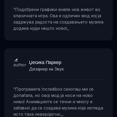
“
Подобрени графики внеле нов живот во
класичната игра. Ова е одличен мод кој ја
задржува радоста на создавањето музика
додека нуди нешто ново!
,,
Џесика Паркер
Дизајнер на Звук
“
Програмата Incredibox секогаш ми се
допаѓала, но овој мод ја носи на ново
ниво! Анимациите се течни и многу е
забавно да се создава музика која изгледа
исто така неверојатно.
,,