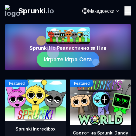
Sprunki
.
io
Македонски
Sprunki Но Реалистично за Нив
Играте Игра Сега
Sprunki Incredibox
Светот на Sprunki Dandy