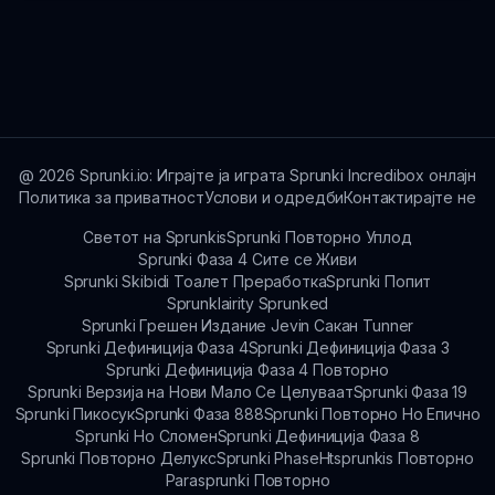
споделат преку платформите за заедница,
социјалните мрежи или за време на сесиите
Лесно можете да пристапите до Sprunki Но
на игра. Развивачите се заинтересирани да
Реалистичен За Нив на sprunki.io. Само
слушнат искуства и предлози од играчите!
посетите ја почетната страница и започнете
да истражувате светот на создавање звук!
@
2026
Sprunki.io: Играјте ја играта Sprunki Incredibox онлајн
Политика за приватност
Услови и одредби
Контактирајте не
Светот на Sprunkis
Sprunki Повторно Уплод
Sprunki Фаза 4 Сите се Живи
Sprunki Skibidi Тоалет Преработка
Sprunki Попит
Sprunklairity Sprunked
Sprunki Грешен Издание Jevin Сакан Tunner
Sprunki Дефиниција Фаза 4
Sprunki Дефиниција Фаза 3
Sprunki Дефиниција Фаза 4 Повторно
Sprunki Верзија на Нови Мало Се Целуваат
Sprunki Фаза 19
Sprunki Пикосук
Sprunki Фаза 888
Sprunki Повторно Но Епично
Sprunki Но Сломен
Sprunki Дефиниција Фаза 8
Sprunki Повторно Делукс
Sprunki Phase
Htsprunkis Повторно
Parasprunki Повторно