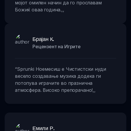
мојот омилен начин да го прославам
Божиќ оваа година.
,,
Брајан К.
Рецензент на Игрите
“
Sprunki Ноемесиш е Чистистски нуди
весело создавање музика додека ги
потопува играчите во празнична
атмосфера. Високо препорачано!
,,
Емили Р.