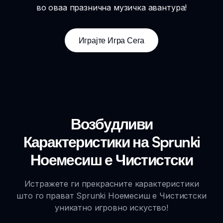
во оваа празнична музичка авантура!
Играјте Игра Сега
Возбудливи
Карактеристики на Sprunki
Ноемесиш е Чистистски
Истражете ги прекрасните карактеристики
што го прават Sprunki Ноемесиш е Чистистски
уникатно игровно искуство!