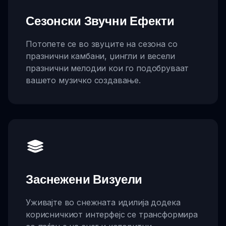
Сезонски Звучни Ефекти
Потопете се во звуците на сезона со
празнични камбани, џингли и весели
празнични мелодии кои го подобруваат
вашето музичко создавање.
Заснежени Визуели
Уживајте во снежната идилија додека
корисничкиот интерфејс се трансформира