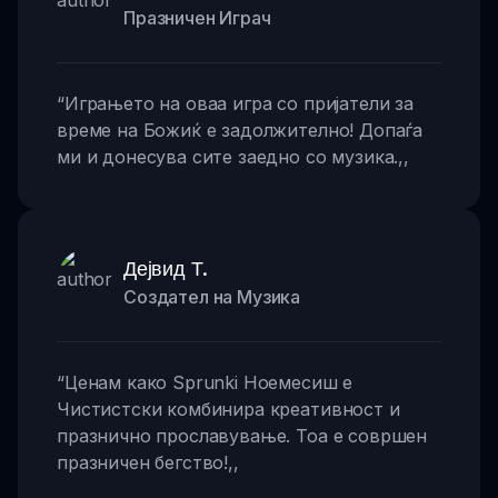
Празничен Играч
“
Играњето на оваа игра со пријатели за
време на Божиќ е задолжително! Допаѓа
ми и донесува сите заедно со музика.
,,
Дејвид Т.
Создател на Музика
“
Ценам како Sprunki Ноемесиш е
Чистистски комбинира креативност и
празнично прославување. Тоа е совршен
празничен бегство!
,,