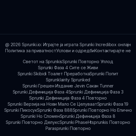
играњето, правејќи ги уникатно ваши.
Комбинацијата на Божиќни теми, празнични
визуели и динамични звучни ефекти го
прави Sprunki Ноемесиш е Чистистски
уникатно и радосно искуство.
@
2026
Sprunki.io: Играјте ја играта Sprunki Incredibox онлајн
Политика за приватност
Услови и одредби
Контактирајте не
Светот на Sprunkis
Sprunki Повторно Уплод
Sprunki Фаза 4 Сите се Живи
Sprunki Skibidi Тоалет Преработка
Sprunki Попит
Sprunklairity Sprunked
Sprunki Грешен Издание Jevin Сакан Tunner
Sprunki Дефиниција Фаза 4
Sprunki Дефиниција Фаза 3
Sprunki Дефиниција Фаза 4 Повторно
Sprunki Верзија на Нови Мало Се Целуваат
Sprunki Фаза 19
Sprunki Пикосук
Sprunki Фаза 888
Sprunki Повторно Но Епично
Sprunki Но Сломен
Sprunki Дефиниција Фаза 8
Sprunki Повторно Делукс
Sprunki Phase
Htsprunkis Повторно
Parasprunki Повторно