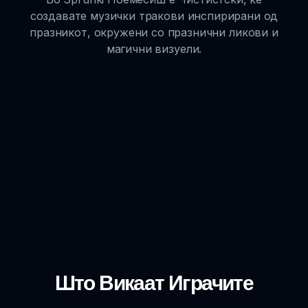
создавате музички тракови инспирирани од
празникот, окружени со празнични ликови и
магични визуели.
Што Викаат Играчите