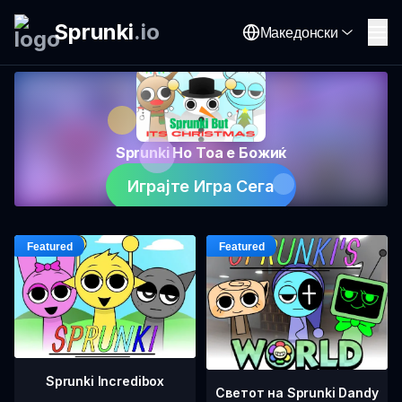
Sprunki
.
io
Македонски
Sprunki Но Тоа е Божиќ
Играјте Игра Сега
Sprunki Incredibox
Светот на Sprunki Dandy