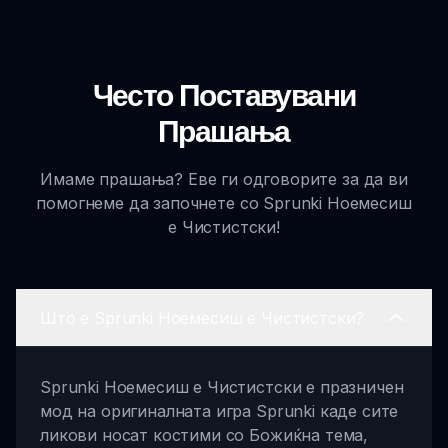
Често Поставувани
Прашања
Имаме прашања? Еве ги одговорите за да ви
помогнеме да започнете со Sprunki Ноемесиш
е Чистистски!
Што е Sprunki Ноемесиш е Чистистски?
Sprunki Ноемесиш е Чистистски е празничен
мод на оригиналната игра Sprunki каде сите
ликови носат костими со Божиќна тема,