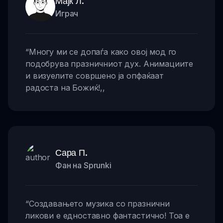
Мајк Л.
Играч
“
Многу ми се допаѓа како овој мод го
подобрува празничниот дух. Анимациите
и визуелите совршено ја опфаќаат
радоста на Божиќ!
,,
Сара П.
Фан на Sprunki
“
Создавањето музика со празнични
ликови е едноставно фантастично! Тоа е