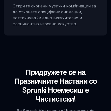
Откријте скриени музички комбинации за
да откриете специјални анимации,
поттикнувајќи едно вклучително и
фасцинантно игровно искуство.
Придружете се на
Празничните Настани со
Sprunki Ноемесиш е
Чистистски!
Во Sprunki Ноемесиш е Чистистски, ќе