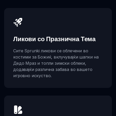
Ликови со Празнична Тема
Сите Sprunki ликови се облечени во
костими за Божиќ, вклучувајќи шапки на
Дедо Мраз и топли зимски облеки,
додавајќи различна забава во вашето
игровно искуство.