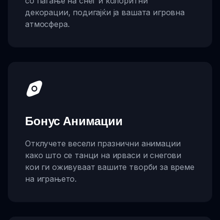
со паѓање на снег и колоритни
декорации, подигајќи ја вашата игровна
атмосфера.
Бонус Анимации
Отклучете весели празнични анимации
како што се танци на ирваси и снегови
кои ги оживуваат вашите творби за време
на играњето.