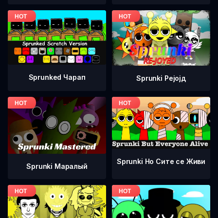
Sprunked Чарап
Sprunki Рејојд
Sprunki Но Сите се Живи
Sprunki Маралый