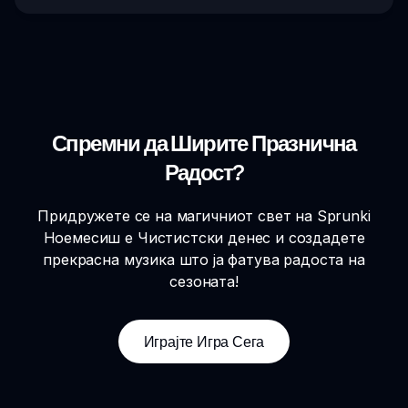
Спремни да Ширите Празнична
Радост?
Придружете се на магичниот свет на Sprunki
Ноемесиш е Чистистски денес и создадете
прекрасна музика што ја фатува радоста на
сезоната!
Играјте Игра Сега