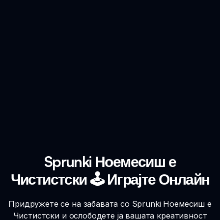
Sprunki Ноемесиш е
Чистистски 🕹️ Играјте Онлайн
Придружете се на забавата со Sprunki Ноемесиш е
Чистистски и ослободете ја вашата креативност