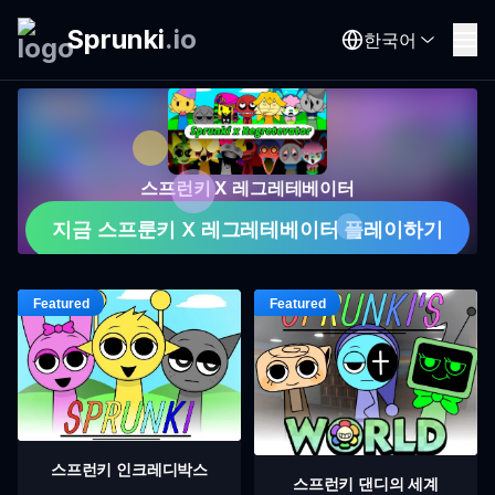
Sprunki
.
io
한국어
스프런키 X 레그레테베이터
지금 스프룬키 X 레그레테베이터 플레이하기
스프런키 인크레디박스
스프런키 댄디의 세계