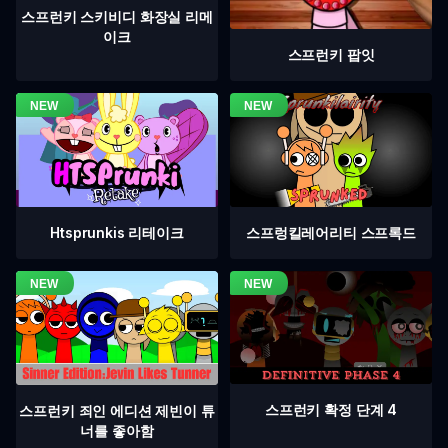
스프런키 스키비디 화장실 리메
이크
스프런키 팝잇
Htsprunkis 리테이크
스프렁킬레어리티 스프록드
스프런키 확정 단계 4
스프런키 죄인 에디션 제빈이 튜
너를 좋아함