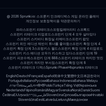
니다.
@
2026
Sprunki.io: 스프룬키 인크레디박스 게임 온라인 플레이
개인정보 보호정책
이용 약관
문의하기
파라스프런키 리테이크
스프렁킬레어리티 스프록드
스프런키 리테이크 리업로드
스프런키 단계 4 모두 살아있다
스프런키 스키비디 화장실 리메이크
스프런키 팝잇
스프런키 죄인 에디션 제빈이 튜너를 좋아함
스프런키 확정 단계 4
스프런키 확정 단계 3
스프렁키스 월드
스프런키 확정 단계 4 리업로드
스프런키 키스 에디션 모두가 키스하고 있다
스프런키 단계 19
스프런키 피코수케
스프런키 단계 888
스프런키 리테이크 하지만 멋진
스프런키 하지만 부서짐
스프런키 확정 단계 8
스프런키 리테이크 디럭스
Sprunki Phase
Htsprunkis 리테이크
English
Deutsch
Français
Español
简体中文
繁體中文
日本語
한국어
Português
Italiano
Русский
Bahasa Indonesia
Bahasa Melayu
ภาษาไทย
بالعربية
বাংলা
हिन्दी
Polski
Türkçe
Tiếng Việt
Українська
Nederlands
Filipino
Română
Magyar
Svenska
Norsk
Dansk
Suomi
Čeština
Ελληνικά
עברית
فارسی
Slovenčina
Српски
Български
Hrvatski
Slovenščina
Eesti
Latviešu
Lietuvių
Македонски