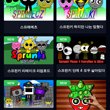
스프런키 하지만 나는 망쳤다
스프레예츠
스프런키 단계 4 모두 살아있다
스프런키 리테이크 리업로드