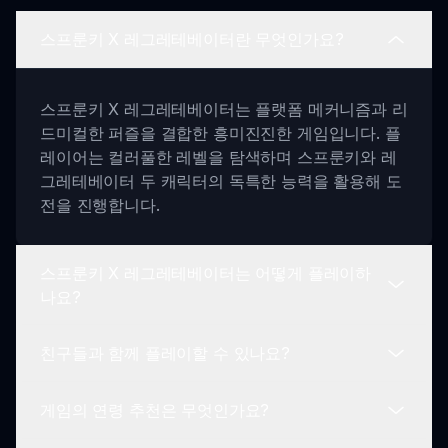
스프룬키 X 레그레테베이터란 무엇인가요?
스프룬키 X 레그레테베이터는 플랫폼 메커니즘과 리
드미컬한 퍼즐을 결합한 흥미진진한 게임입니다. 플
레이어는 컬러풀한 레벨을 탐색하며 스프룬키와 레
그레테베이터 두 캐릭터의 독특한 능력을 활용해 도
전을 진행합니다.
스프룬키 X 레그레테베이터는 어떻게 플레이하
나요?
친구들과 함께 플레이할 수 있나요?
스프룬키 X 레그레테베이터를 플레이하려면
sprunki.io에서 게임을 다운로드하세요. 캐릭터를 선
게임의 연령 추천은 무엇인가요?
택한 후 레벨을 탐험하고 퍼즐을 해결하며 캐릭터의
네! 스프룬키 X 레그레테베이터는 멀티플레이어 모
능력을 사용해 도전을 극복하세요.
드를 제공하여 플레이어가 팀을 이루거나 서로 경쟁