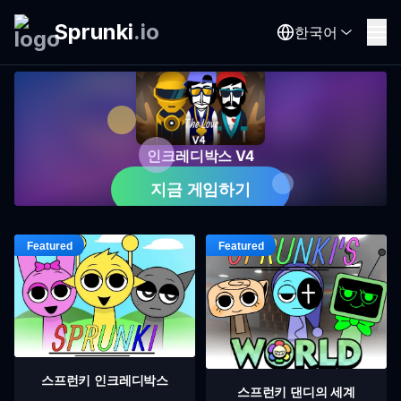
Sprunki
.
io
한국어
인크레디박스 V4
지금 게임하기
스프런키 인크레디박스
스프런키 댄디의 세계