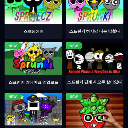
스프런키 하지만 나는 망쳤다
스프레예츠
스프런키 단계 4 모두 살아있다
스프런키 리테이크 리업로드