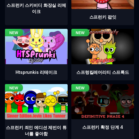
스프런키 스키비디 화장실 리메
이크
스프런키 팝잇
Htsprunkis 리테이크
스프렁킬레어리티 스프록드
스프런키 확정 단계 4
스프런키 죄인 에디션 제빈이 튜
너를 좋아함