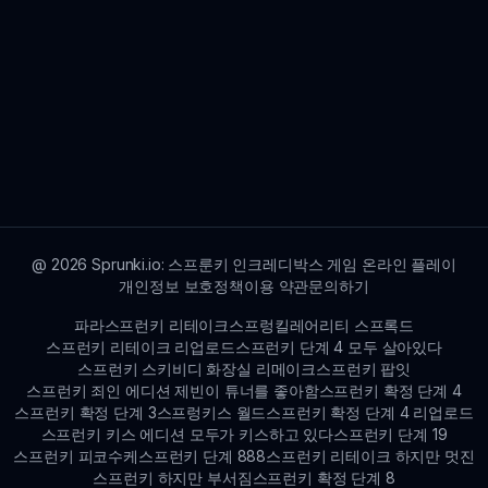
@
2026
Sprunki.io: 스프룬키 인크레디박스 게임 온라인 플레이
개인정보 보호정책
이용 약관
문의하기
파라스프런키 리테이크
스프렁킬레어리티 스프록드
스프런키 리테이크 리업로드
스프런키 단계 4 모두 살아있다
스프런키 스키비디 화장실 리메이크
스프런키 팝잇
스프런키 죄인 에디션 제빈이 튜너를 좋아함
스프런키 확정 단계 4
스프런키 확정 단계 3
스프렁키스 월드
스프런키 확정 단계 4 리업로드
스프런키 키스 에디션 모두가 키스하고 있다
스프런키 단계 19
스프런키 피코수케
스프런키 단계 888
스프런키 리테이크 하지만 멋진
스프런키 하지만 부서짐
스프런키 확정 단계 8