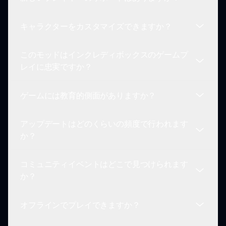
スプランキ ルアング ロブロックスは、さまざまな
プラットフォームでプレイできるように設計されて
キャラクターをカスタマイズできますか？
います。最適なゲームプレイのための要件を確認し
はい、コミュニティは非常に歓迎的で、新しいプレ
てください。
イヤーが始めるのを助けるためのガイドやヒントを
このモッドはインクレディボックスのゲームプ
提供しています。
キャラクターはあらかじめ定義されていますが、ど
レイに忠実ですか？
のようにインタラクションさせるかや、作成する音
楽の組み合わせを選択できるので、ユニークな音楽
ゲームには教育的側面がありますか？
体験が可能です。
はい、インクレディボックスの基本的なゲームプレ
イ要素を統合しつつ、ユニークなロブロックスのひ
アップデートはどのくらいの頻度で行われます
ねりを加えており、ファンにとって魅力的な融合と
もちろん！プレイヤーはゲームプレイを通じてリズ
か？
なっています。
ム、サウンドミキシング、さらには基本的な音楽理
論を学ぶことができ、楽しみながら学ぶツールとな
コミュニティイベントはどこで見つけられます
っています。
アップデートは定期的に行われ、ゲームプレイ体験
か？
を向上させ、新しい機能やキャラクターを紹介し、
ゲームをダイナミックで新鮮に保ちます。
オフラインでプレイできますか？
コミュニティイベントは、フォーラムやゲームのメ
インプラットフォームで見つけられることが多いで