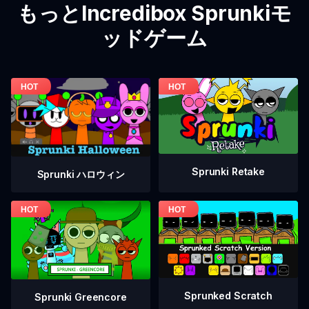
もっとIncredibox Sprunkiモ
ッドゲーム
Sprunki Retake
Sprunki ハロウィン
Sprunked Scratch
Sprunki Greencore