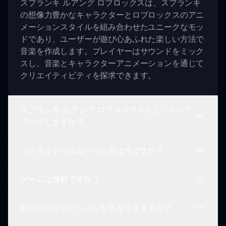
スプランキ ルアング ロブロックスは、スプランキ
の想像力豊かなキャラクターとロブロックスのアニ
メーションスタイルを組み合わせたユニークなモッ
ドであり、ユーザーが遊び心あふれた楽しい方法で
音楽を作成します。プレイヤーはサウンドをミック
スし、音楽とキャラクターアニメーションを通じて
クリエイティビティを探求できます。
スプランキ ルアング ロブロックスをどうやって
プレイしますか？
このモッドのユニークな点は何ですか？
プレイを始めるには、キャラクターを選択し、サウ
ンドボードに置いてください。各キャラクターには
ゲームは無料ですか？
独自のサウンドがあり、全体的な音楽体験に寄与し
スプランキ ルアング ロブロックスモッドは、ロブ
ます。簡単にドラッグ＆ドロップできるので、誰で
ロックススタイルのアニメーションと馴染みのある
もアクセス可能です！
自分のクリエーションを共有できますか？
キャラクターを提供し、遊び心あふれる雰囲気で音
はい！スプランキ ルアング ロブロックスは無料で
楽制作の体験を強化します。