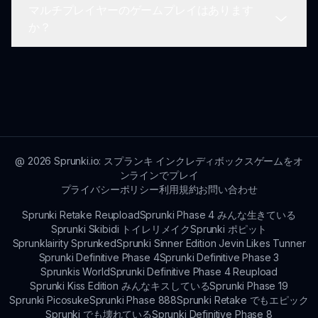
マルチプレイヤーのゲームプレイはあります
す。プレイヤーが定期的にコンテストやチャレンジ
現在、スプランキ ルアング ロブロックスはプレイ
か？
を主催します！
するためにインターネット接続を必要とします。機
能はオンラインのインタラクションとアップデート
を含んでいます。
このモッドは主にシングルプレイヤーに焦点を当て
ていますが、プレイヤーが自分の体験やクリエーシ
ョンを共有できる活気あるコミュニティがありま
す。
@
2026
Sprunki.io: スプランキ インクレディボックスゲームをオ
ンラインでプレイ
プライバシーポリシー
利用規約
お問い合わせ
Sprunki Retake Reupload
Sprunki Phase 4 みんな生きている
Sprunki Skibidi トイレリメイク
Sprunki ポピット
Sprunklairity Sprunked
Sprunki Sinner Edition Jevin Likes Tunner
Sprunki Definitive Phase 4
Sprunki Definitive Phase 3
Sprunkis World
Sprunki Definitive Phase 4 Reupload
Sprunki Kiss Edition みんなキスしている
Sprunki Phase 19
Sprunki Picosuke
Sprunki Phase 888
Sprunki Retake でもエピック
Sprunki でも壊れている
Sprunki Definitive Phase 8