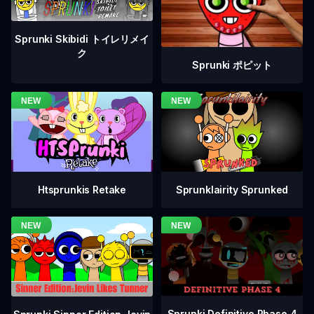
Sprunki Skibidi トイレリメイ
ク
Sprunki ポピット
Htsprunkis Retake
Sprunklairity Sprunked
Sprunki Definitive Phase 4