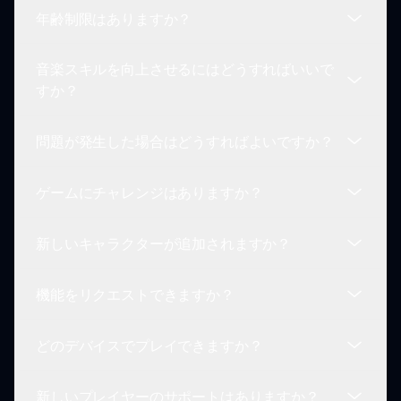
プレイできます。音楽トラックを自分で作成するこ
年齢制限はありますか？
とを楽しむことができ、全ての音楽愛好家にアクセ
もちろん！他のプレイヤーと音楽トラックを簡単に
ス可能です。
共有し、フィードバックを受けることもできます。
音楽スキルを向上させるにはどうすればいいで
これによりコミュニティ体験が豊かになり、創造性
いいえ、このゲームはすべての年齢層のプレイヤー
すか？
が促進されます。
向けに設計されています。家族向けコンテンツを提
供しており、子供と大人の両方に適しています。
問題が発生した場合はどうすればよいですか？
実験が鍵です。プレイすればするほど、異なるサウ
ンドのミキシングが上手になります。また、他のプ
ゲームにチャレンジはありますか？
レイヤーや彼らのクリエーションと関わることで、
プレイ中に問題が発生した場合、サポートコミュニ
新しい洞察やインスピレーションを得られます。
ティに連絡するか、バグや問題を解決するためのア
新しいキャラクターが追加されますか？
ップデートを確認してください。
はい、コミュニティチャレンジに参加することで、
音楽制作スキルを試すことができ、報酬や認知を得
機能をリクエストできますか？
ることができます！
定期的なアップデートにより、ロブロックスの世界
にインスパイアされた新しいキャラクターが登場
どのデバイスでプレイできますか？
し、ゲームが新鮮で魅力的なものに保たれます。
プレイヤーは開発者に機能リクエストを送信できま
す。このフィードバックは、ゲームプレイ体験や今
新しいプレイヤーのサポートはありますか？
後のアップデートの向上に重要です。