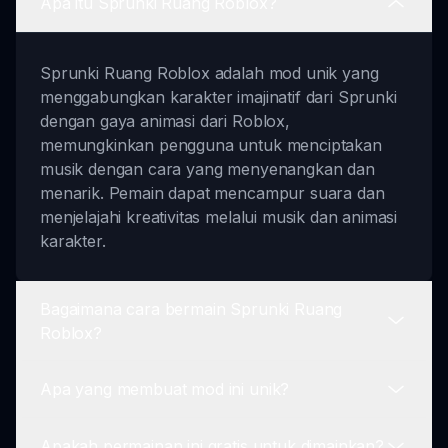
Apa itu Sprunki Ruang Roblox?
Sprunki Ruang Roblox adalah mod unik yang
menggabungkan karakter imajinatif dari Sprunki
dengan gaya animasi dari Roblox,
memungkinkan pengguna untuk menciptakan
musik dengan cara yang menyenangkan dan
menarik. Pemain dapat mencampur suara dan
menjelajahi kreativitas melalui musik dan animasi
karakter.
Bagaimana cara bermain Sprunki Ruang
Roblox?
Apa yang membuat mod ini unik?
Untuk bermain, mulai dengan memilih karakter
Anda dan letakkan di papan suara. Setiap
Apakah permainan ini gratis untuk dimainkan?