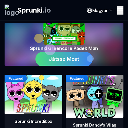
Sprunki
.
io
Magyar
Sprunki Greencore Padek Man
Játssz Most
Sprunki Incredibox
Sprunki Dandy's Világ