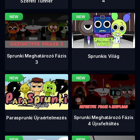
4
Szereti Tunner
Sprunki Meghatározó Fázis
Sprunkis Világ
3
Sprunki Meghatározó Fázis
Parasprunki Újraértelmezés
4 Újrafeltöltés