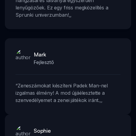
hangzásai és látványai egyszerűen
lenyűgözőek. Ez egy friss megközelítés a
Sprunki univerzumban!
,,
Mark
Fejlesztő
“
Zeneszámokat készíteni Padek Man-nel
izgalmas élmény! A mod újjáélesztette a
szenvedélyemet a zenei játékok iránt.
,,
Sophie