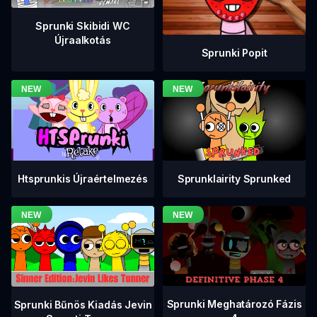
Sprunki Skibidi WC
Újraalkotás
Sprunki Popit
Htsprunkis Újraértelmezés
Sprunklairity Sprunked
Sprunki Meghatározó Fázis
Sprunki Bűnös Kiadás Jevin