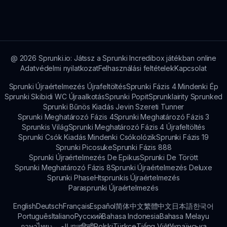
egy szeszélyes környezeten belül.
közvetlenül a Sprunki weboldalon is
megadhatod. A játékosok visszajelzése
kulcsfontosságú a játék folyamatos fejlődéséhez
és fejlesztéséhez.
@
2026
Sprunki.io: Játssz a Sprunki Incredibox játékban online
Adatvédelmi nyilatkozat
Felhasználási feltételek
Kapcsolat
Sprunki Újraértelmezés Újrafeltöltés
Sprunki Fázis 4 Mindenki Ép
Sprunki Skibidi WC Újraalkotás
Sprunki Popit
Sprunklairity Sprunked
Sprunki Bűnös Kiadás Jevin Szereti Tunner
Sprunki Meghatározó Fázis 4
Sprunki Meghatározó Fázis 3
Sprunkis Világ
Sprunki Meghatározó Fázis 4 Újrafeltöltés
Sprunki Csók Kiadás Mindenki Csókolózik
Sprunki Fázis 19
Sprunki Picosuke
Sprunki Fázis 888
Sprunki Újraértelmezés De Epikus
Sprunki De Törött
Sprunki Meghatározó Fázis 8
Sprunki Újraértelmezés Deluxe
Sprunki Phase
Htsprunkis Újraértelmezés
Parasprunki Újraértelmezés
English
Deutsch
Français
Español
简体中文
繁體中文
日本語
한국어
Português
Italiano
Русский
Bahasa Indonesia
Bahasa Melayu
ภาษาไทย
بالعربية
বাংলা
हिन्दी
Polski
Türkçe
Tiếng Việt
Українська