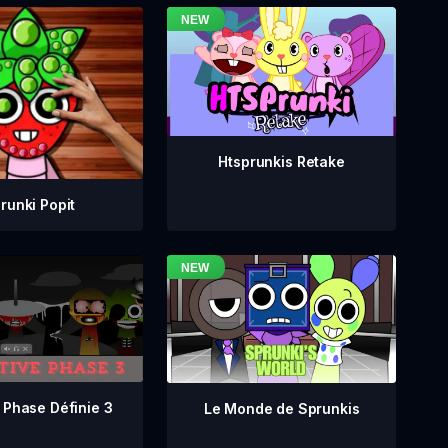
Htsprunkis Retake
runki Popit
 Phase Définie 3
Le Monde de Sprunkis