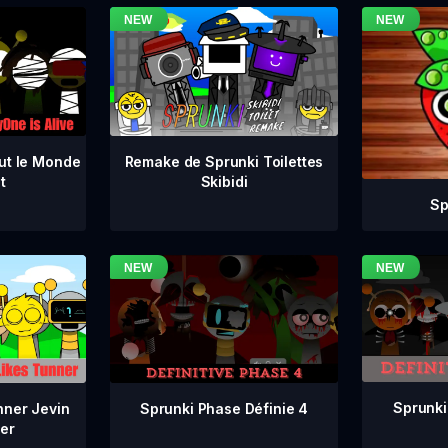
ut le Monde
Remake de Sprunki Toilettes
t
Skibidi
Sp
Sprunki
Sprunki Phase Définie 4
nner Jevin
er