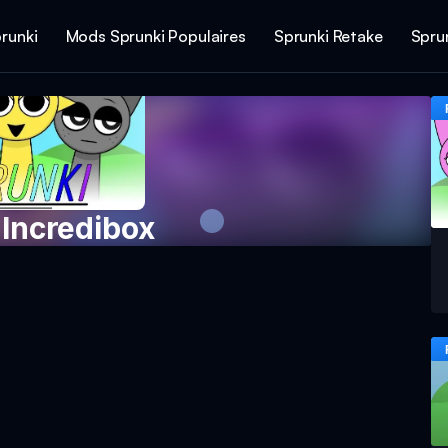
runki
Mods Sprunki Populaires
Sprunki Retake
Spru
 Incredibox
jeu maintenant