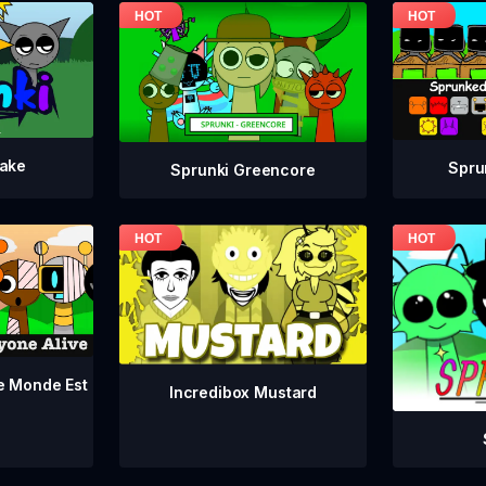
take
Spru
Sprunki Greencore
le Monde Est
Incredibox Mustard