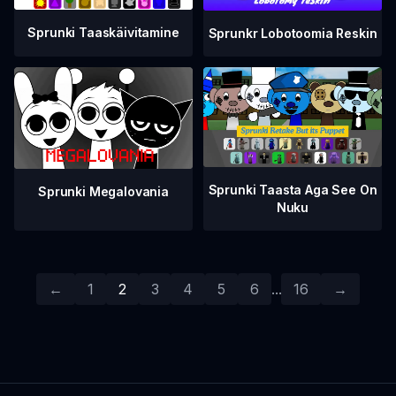
Sprunki Taaskäivitamine
Sprunkr Lobotoomia Reskin
Sprunki Taasta Aga See On
Sprunki Megalovania
Nuku
←
1
2
3
4
5
6
...
16
→