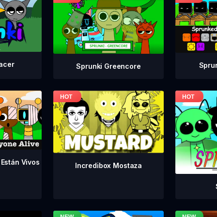
acer
Spru
Sprunki Greencore
 Están Vivos
Incredibox Mostaza