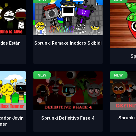
odos Están
Sprunki Remake Inodoro Skibidi
Sp
Sprunki 
Sprunki Definitivo Fase 4
cador Jevin
ner