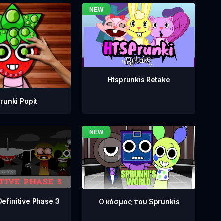
Htsprunkis Retake
runki Popit
Definitive Phase 3
Ο κόσμος του Sprunkis