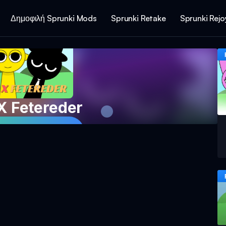
Δημοφιλή Sprunki Mods
Sprunki Retake
Sprunki Rej
X Fetereder
 Παιχνίδι Τώρα