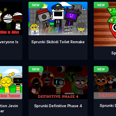
veryone Is
Sprunki Skibidi Toilet Remake
Sp
Sprunki 
Sprunki Definitive Phase 4
tion Jevin
ner