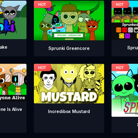
take
Spru
Sprunki Greencore
ne Is Alive
Incredibox Mustard