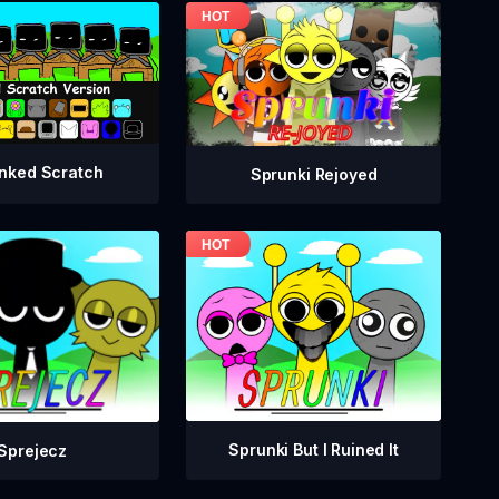
nked Scratch
Sprunki Rejoyed
Sprunki But I Ruined It
Sprejecz