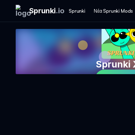
Sprunki
.
io
Sprunki
Νέα Sprunki Mods
Sprunki 
Παίξτε το