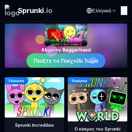
Sprunki
.
io
Ελληνικά
Abgerny Baggerhead
Παίξτε το Παιχνίδι Τώρα
Sprunki Incredibox
Ο κόσμος του Sprunki