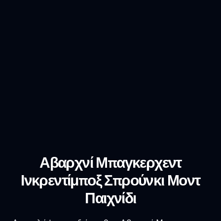
Αβαρχνί Μπαγκερχεντ
Ινκρεντίμποξ Σπρούνκι Μοντ
Παιχνίδι