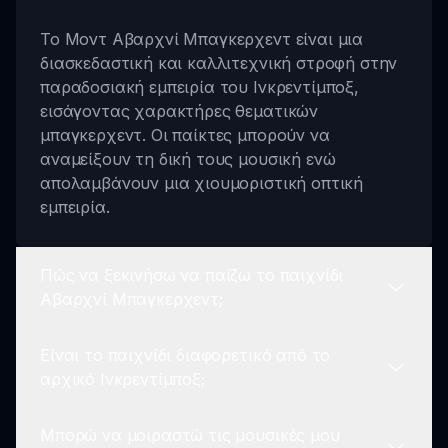
Το Μοντ Αβαρχνί Μπαγκερχεντ είναι μια
διασκεδαστική και καλλιτεχνική στροφή στην
παραδοσιακή εμπειρία του Ινκρεντίμποξ,
εισάγοντας χαρακτήρες θεματικών
μπαγκερχεντ. Οι παίκτες μπορούν να
αναμείξουν τη δική τους μουσική ενώ
απολαμβάνουν μια χιουμοριστική οπτική
εμπειρία.
Πώς να ξεκινήσω να παίζω το παιχνίδι
Αβαρχνί Μπαγκερχεντ;
Είναι το παιχνίδι διαφορετικό από το
Για να ξεκινήσετε να παίζετε, επιλέξτε τους
αρχικό Ινκρεντίμποξ;
χαρακτήρες σας από τη λίστα μπαγκερχεντ,
σύρετε και αποθέστε τους στη σκηνή για να
Μπορώ να μοιραστώ τις μουσικές μου
δημιουργήσετε ρυθμούς, και απολαύστε