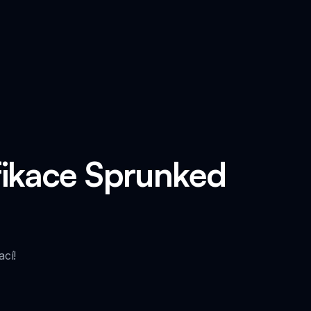
fikace Sprunked
ací!