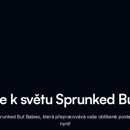
se k světu Sprunked B
Sprunked But Babies, která přepracovává vaše oblíbené post
nyní!