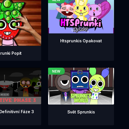
Htsprunkis Opakovat
runki Popit
Definitivní Fáze 3
Svět Sprunkis