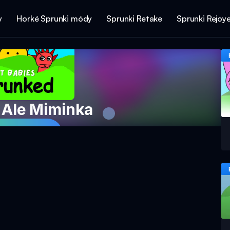
y
Horké Sprunki módy
Sprunki Retake
Sprunki Rejoy
 Ale Miminka
e hru nyní