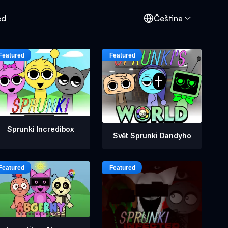
ed
Čeština
Sprunki Incredibox
Svět Sprunki Dandyho