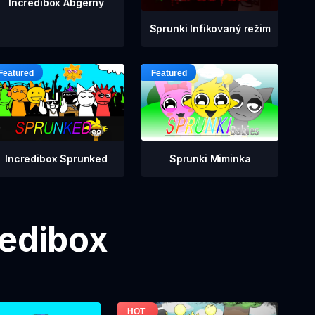
Incredibox Abgerny
Sprunki Infikovaný režim
Incredibox Sprunked
Sprunki Miminka
redibox