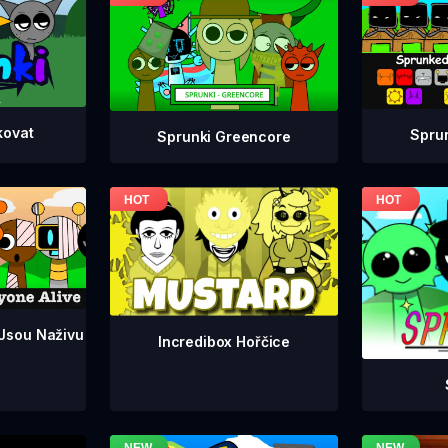
kovat
Spru
Sprunki Greencore
 Jsou Naživu
Incredibox Hořčice