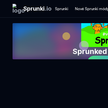
Sprunki
.
io
Sprunki
Nové Sprunki mód
Sprunked
Hrajt