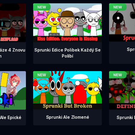
Spr
Fáze 4 Znovu
Sprunki Edice Polibek Každý Se
m
Políbí
Sprunki Ale Zlomené
Sprunki 
Ale Epické