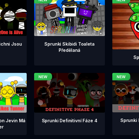
ichni Jsou
Sprunki Skibidi Toaleta
Předělaná
Sp
Sprunki 
Sprunki Definitivní Fáze 4
ion Jevin Má
er