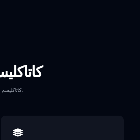
الميزات الرئيسية لإنكريدibox 
استكشف الميزات المبتكرة التي تجعل إنكريدibox كاتاكليسم تجربة موسيقية فريدة من نوعها.