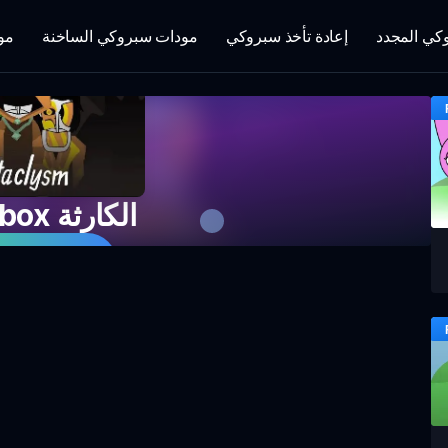
كي المجدد
إعادة تأخذ سبروكي
مودات سبروكي الساخنة
مو
Incredibox الكارثة
العب اللعبة