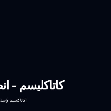
إنكريدibox كاتاكلي
انغمس في إنكريدibox كاتاكليسم واستكشف مزيجًا فريدًا من الصوت والإبداع. العب الآن واشعر بالإيقاع!