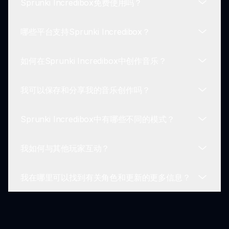
Sprunki Incredibox免费使用吗？
Sprunki Incredibox提供了一种创造性和有趣的音乐
制作方式，具有多种模式和古怪元素，使每次游戏体
哪些平台支持Sprunki Incredibox？
验独特。
是的，它是完全免费的，可以在线访问sprunki.io。
如何在Sprunki Incredibox中创作音乐？
该游戏兼容大多数现代网页浏览器，包括计算机、平
板电脑和智能手机。
我可以保存和分享我的音乐创作吗？
只需简单地拖放角色来混合声音和添加效果，创作出
你自己的独特组合。
Sprunki Incredibox中有哪些不同的模式？
是的，你可以保存你的创作，并与朋友或Sprunki社
区分享。
我如何与其他玩家互动？
经典、迪斯科狂热、太空奥德赛和时间扭曲等模式提
供独特的主题和声音。
我在哪里可以找到有关角色和更新的更多信息？
虽然没有直接合作的功能，但你可以分享你的音乐，
并通过Sprunki社区受其他人的启发。
访问Sprunki Incredibox Wiki，获取有关角色和游
戏更新的详细信息。