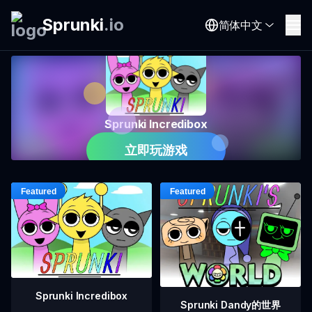
Sprunki
.
io
简体中文
Sprunki Incredibox
立即玩游戏
Sprunki Incredibox
Sprunki Dandy的世界