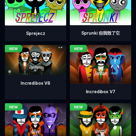
Sprunki 但我毁了它
Sprejecz
Incredibox V8
Incredibox V7