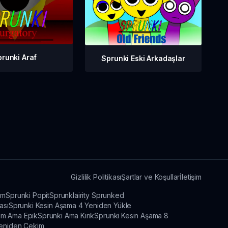
runki Araf
Sprunki Eski Arkadaşlar
Gizlilik Politikası
Şartlar ve Koşullar
İletişim
ım
Sprunki Popit
Sprunklairity Sprunked
ası
Sprunki Kesin Aşama 4 Yeniden Yükle
im Ama Epik
Sprunki Ama Kırık
Sprunki Kesin Aşama 8
Yeniden Çekim