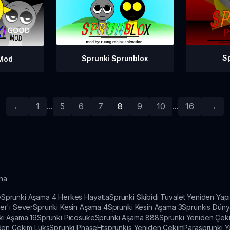
Sp
Sprunki Sprunblox
 Mod
←
1
...
5
6
7
8
9
10
...
16
→
yna
e
Sprunki Aşama 4 Herkes Hayatta
Sprunki Skibidi Tuvalet Yeniden Yap
er'ı Sever
Sprunki Kesin Aşama 4
Sprunki Kesin Aşama 3
Sprunkis Düny
ki Aşama 19
Sprunki Picosuke
Sprunki Aşama 888
Sprunki Yeniden Çek
den Çekim Lüks
Sprunki Phase
Htsprunkis Yeniden Çekim
Parasprunki 