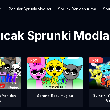
ı
Popüler Sprunki Modları
Sprunki Yeniden Alma
Spru
ıcak Sprunki Modla
Sprunki Y
in Yeniden
Sprunki Bozulmuş 4u
Ge
di