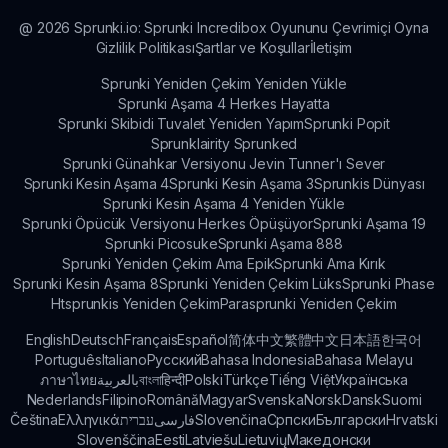
@
2026
Sprunki.io: Sprunki Incredibox Oyununu Çevrimiçi Oyna
Gizlilik Politikası
Şartlar ve Koşullar
İletişim
Sprunki Yeniden Çekim Yeniden Yükle
Sprunki Aşama 4 Herkes Hayatta
Sprunki Skibidi Tuvalet Yeniden Yapım
Sprunki Popit
Sprunklairity Sprunked
Sprunki Günahkar Versiyonu Jevin Tunner'ı Sever
Sprunki Kesin Aşama 4
Sprunki Kesin Aşama 3
Sprunkis Dünyası
Sprunki Kesin Aşama 4 Yeniden Yükle
Sprunki Öpücük Versiyonu Herkes Öpüşüyor
Sprunki Aşama 19
Sprunki Picosuke
Sprunki Aşama 888
Sprunki Yeniden Çekim Ama Epik
Sprunki Ama Kırık
Sprunki Kesin Aşama 8
Sprunki Yeniden Çekim Lüks
Sprunki Phase
Htsprunkis Yeniden Çekim
Parasprunki Yeniden Çekim
English
Deutsch
Français
Español
简体中文
繁體中文
日本語
한국어
Português
Italiano
Русский
Bahasa Indonesia
Bahasa Melayu
ภาษาไทย
بالعربية
বাংলা
हिन्दी
Polski
Türkçe
Tiếng Việt
Українська
Nederlands
Filipino
Română
Magyar
Svenska
Norsk
Dansk
Suomi
Čeština
Ελληνικά
עברית
فارسی
Slovenčina
Српски
Български
Hrvatski
Slovenščina
Eesti
Latviešu
Lietuvių
Македонски