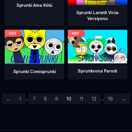
Sprunki Ama Kötü
Sprunki Lanetli Virüs
Versiyonu
Sprunksona Parodi
Sprunki Comisprunki
←
1
...
7
8
9
10
11
12
...
16
→