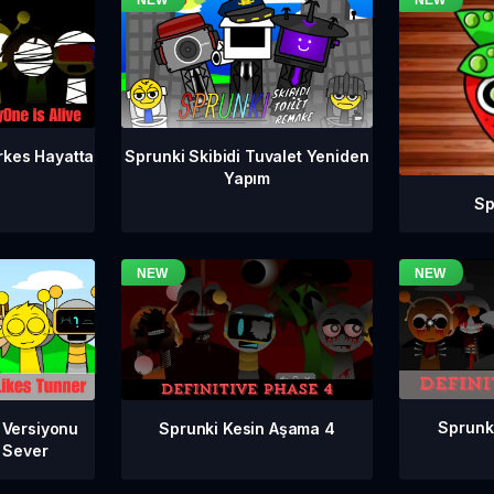
rkes Hayatta
Sprunki Skibidi Tuvalet Yeniden
Yapım
Sp
Sprunk
Sprunki Kesin Aşama 4
 Versiyonu
ı Sever