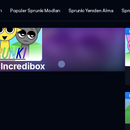
ı
Popüler Sprunki Modları
Sprunki Yeniden Alma
Spru
 Incredibox
Şimdi Oyna