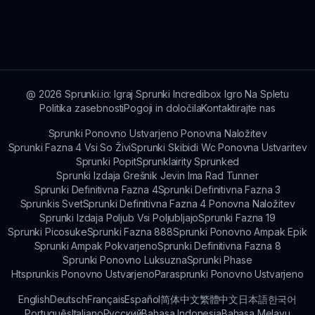
angažiranje s skupnostjo.
Angažiranje s skupnostjo in sodelovanje v
forumih je en izmed najboljših načinov za
spoznavanje nasvetov in trikov o Sprunki
Modded!
@
2026
Sprunki.io: Igraj Sprunki Incredibox Igro Na Spletu
Politika zasebnosti
Pogoji in določila
Kontaktirajte nas
Sprunki Ponovno Ustvarjeno Ponovna Naložitev
Sprunki Fazna 4 Vsi So Živi
Sprunki Skibidi Wc Ponovna Ustvaritev
Sprunki Popit
Sprunklairity Sprunked
Sprunki Izdaja Grešnik Jevin Ima Rad Tunner
Sprunki Definitivna Fazna 4
Sprunki Definitivna Fazna 3
Sprunkis Svet
Sprunki Definitivna Fazna 4 Ponovna Naložitev
Sprunki Izdaja Poljub Vsi Poljubljajo
Sprunki Fazna 19
Sprunki Picosuke
Sprunki Fazna 888
Sprunki Ponovno Ampak Epik
Sprunki Ampak Pokvarjeno
Sprunki Definitivna Fazna 8
Sprunki Ponovno Luksuzna
Sprunki Phase
Htsprunkis Ponovno Ustvarjeno
Parasprunki Ponovno Ustvarjeno
English
Deutsch
Français
Español
简体中文
繁體中文
日本語
한국어
Português
Italiano
Русский
Bahasa Indonesia
Bahasa Melayu