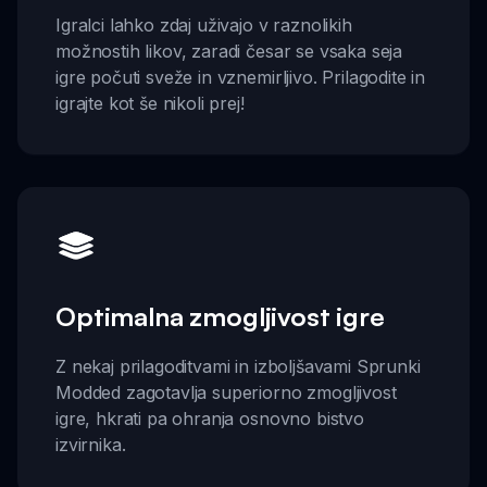
Igralci lahko zdaj uživajo v raznolikih
možnostih likov, zaradi česar se vsaka seja
igre počuti sveže in vznemirljivo. Prilagodite in
igrajte kot še nikoli prej!
Optimalna zmogljivost igre
Z nekaj prilagoditvami in izboljšavami Sprunki
Modded zagotavlja superiorno zmogljivost
igre, hkrati pa ohranja osnovno bistvo
izvirnika.