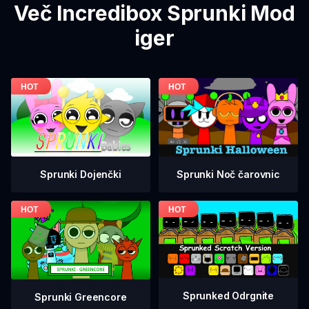
Več Incredibox Sprunki Mod
iger
Sprunki Dojenčki
Sprunki Noč čarovnic
Sprunked Odrgnite
Sprunki Greencore