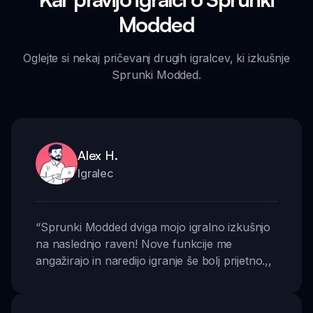
Modded
Oglejte si nekaj pričevanj drugih igralcev, ki izkušnje
Sprunki Modded.
Alex H.
Igralec
“
Sprunki Modded dviga mojo igralno izkušnjo
na naslednjo raven! Nove funkcije me
angažirajo in naredijo igranje še bolj prijetno.
,,