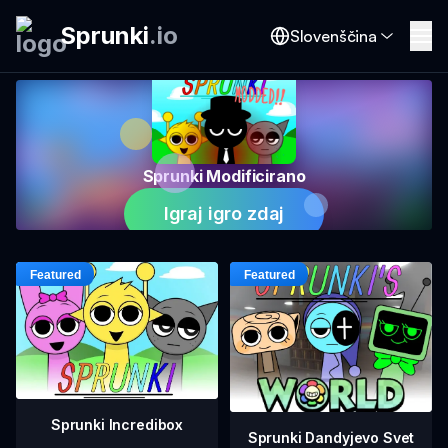
Sprunki
.
io
Slovenščina
Sprunki Modificirano
Igraj igro zdaj
Sprunki Incredibox
Sprunki Dandyjevo Svet