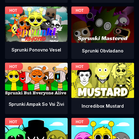
Sprunki Ponovno Vesel
Sprunki Obvladano
Sprunki Ampak So Vsi Živi
Incredibox Mustard