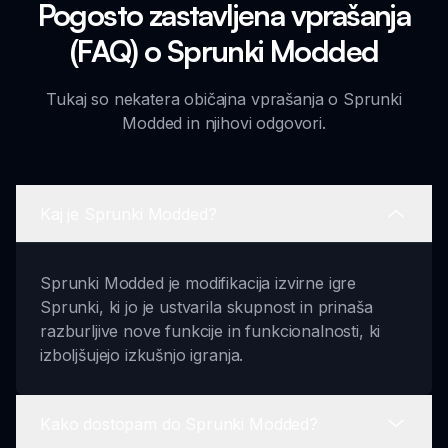
Pogosto zastavljena vprašanja
(FAQ) o Sprunki Modded
Tukaj so nekatera običajna vprašanja o Sprunki
Modded in njihovi odgovori.
Kaj je Sprunki Modded?
Sprunki Modded je modifikacija izvirne igre
Sprunki, ki jo je ustvarila skupnost in prinaša
razburljive nove funkcije in funkcionalnosti, ki
izboljšujejo izkušnjo igranja.
Kako dostopam do Sprunki Modded?