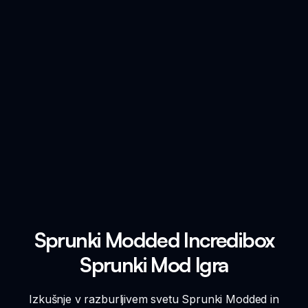
Sprunki Modded Incredibox
Sprunki Mod Igra
Izkušnje v razburljivem svetu Sprunki Modded in