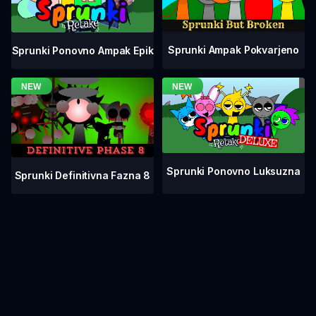
Sprunki Ampak Pokvarjeno
Sprunki Ponovno Ampak Epik
Sprunki Ponovno Luksuzna
Sprunki Definitivna Fazna 8