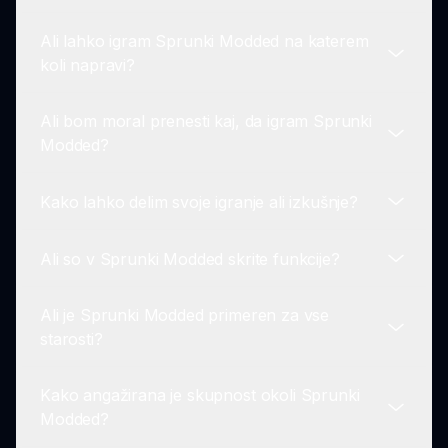
Ali lahko igram Sprunki Modded na katerem
Povratne informacije lahko posredujete prek
koli napravi?
forumov skupnosti ali podpornih povezav, ki so
na voljo na sprunki.io, kar zagotavlja, da so
Ali bom moral prenesti kaj, da igram Sprunki
razvijalci povezani z igralci.
Sprunki Modded je zasnovan tako, da deluje
Modded?
brez težav v vsakem sodobnem brskalniku, kar
vam omogoča igranje na različnih napravah z
Kako lahko delim svoje igranje ali izkušnje?
enostavnostjo.
Prenos ni potreben! Preprosto dostopite do igre
prek vašega brskalnika, da začnete igrati.
Ali so v Sprunki Modded skrite funkcije?
Igralci lahko enostavno delijo svoje igralne
izkušnje prek družbenih medijev ali neposredno s
Ali je Sprunki Modded primeren za vse
prijatelji, s pomočjo možnosti za deljenje v igri.
Da! Ko igralci raziskujejo več, lahko odkrijejo
starosti?
skrite funkcije in naloge, ki dodajo na splošnem
zabavnem elementu igre.
Kako angažirana je skupnost okoli Sprunki
Definitivno! Sprunki Modded je primeren za
Modded?
igralce vseh starosti, kar prinaša zabavno