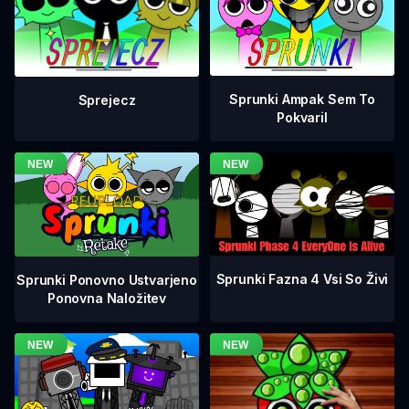
Sprunki Ampak Sem To
Sprejecz
Pokvaril
Sprunki Fazna 4 Vsi So Živi
Sprunki Ponovno Ustvarjeno
Ponovna Naložitev