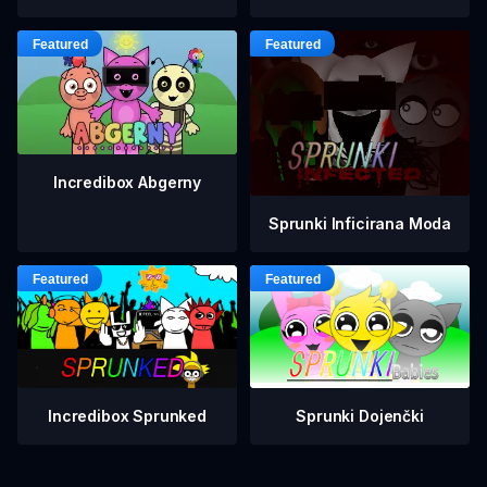
Incredibox Abgerny
Sprunki Inficirana Moda
Incredibox Sprunked
Sprunki Dojenčki