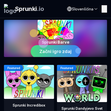
Sprunki
.
io
Slovenščina
Sprunki Barve
Začni igro zdaj
Sprunki Incredibox
Sprunki Dandyjevo Svet