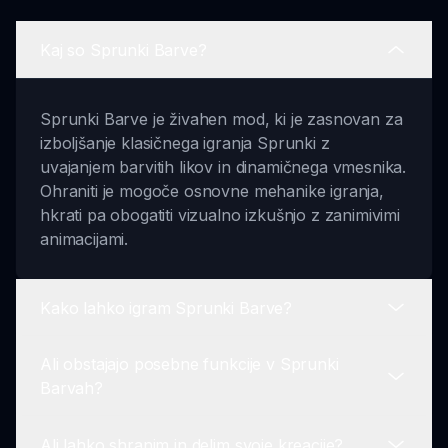
Kaj so Sprunki Barve?
Sprunki Barve je živahen mod, ki je zasnovan za
izboljšanje klasičnega igranja Sprunki z
uvajanjem barvitih likov in dinamičnega vmesnika.
Ohraniti je mogoče osnovne mehanike igranja,
hkrati pa obogatiti vizualno izkušnjo z zanimivimi
animacijami.
Kako lahko igram Sprunki Barve?
Ali obstajajo posebne funkcije v Sprunki
Za igranje Sprunki Barv preprosto zaženite igro
Barvah?
na sprunki.io, raziskujte barvite like in jih
povlecite na zvočno ploščo, da začnete mešati in
Ali lahko shranim in delim svoje kreacije?