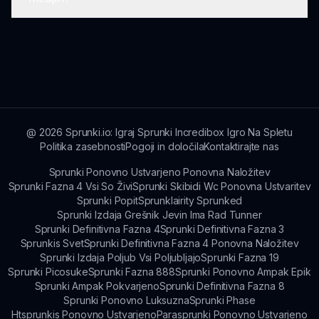
teme, ki povabijo igralce v očarljiv svet, poln
ustvarjalnosti.
Da! Svoje glasbene kompozicije iz Abgerny
Goblos lahko zlahka delite na različnih
platformah družbenih medijev.
@
2026
Sprunki.io: Igraj Sprunki Incredibox Igro Na Spletu
Politika zasebnosti
Pogoji in določila
Kontaktirajte nas
Sprunki Ponovno Ustvarjeno Ponovna Naložitev
Sprunki Fazna 4 Vsi So Živi
Sprunki Skibidi Wc Ponovna Ustvaritev
Sprunki Popit
Sprunklairity Sprunked
Sprunki Izdaja Grešnik Jevin Ima Rad Tunner
Sprunki Definitivna Fazna 4
Sprunki Definitivna Fazna 3
Sprunkis Svet
Sprunki Definitivna Fazna 4 Ponovna Naložitev
Sprunki Izdaja Poljub Vsi Poljubljajo
Sprunki Fazna 19
Sprunki Picosuke
Sprunki Fazna 888
Sprunki Ponovno Ampak Epik
Sprunki Ampak Pokvarjeno
Sprunki Definitivna Fazna 8
Sprunki Ponovno Luksuzna
Sprunki Phase
Htsprunkis Ponovno Ustvarjeno
Parasprunki Ponovno Ustvarjeno