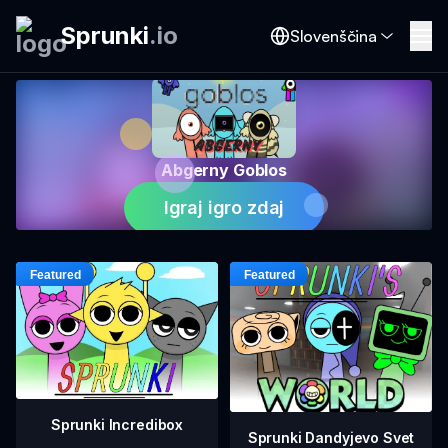
Sprunki
.
io
Slovenščina
Abgerny Goblos
Igraj igro zdaj
Sprunki Incredibox
Sprunki Dandyjevo Svet