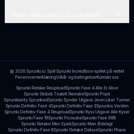
gjennom fellesskapsforumet eller direkte på
nettstedet under supportsseksjonen.
Hva er målgruppen for Sprunki Robot?
Ja, ulike opplæringsprogrammer er tilgjengelige i
fellesskapet og på Sprunki-nettsiden for å hjelpe
nybegynnere med å komme i gang med spillet.
Sprunki Robot appellerer til et bredt publikum,
inkludert musikkentusiaster, spillere og alle som
er interessert i å utforske kreativ lydmiksing.
@
2026
Sprunki.io: Spill Sprunki Incredibox-spillet på nettet
Personvernerklæring
Vilkår og betingelser
Kontakt oss
Sprunki Retake Reupload
Sprunki Fase 4 Alle Er Alive
Sprunki Skibidi Toalett Remake
Sprunki Popit
Sprunklairity Sprunked
Sprunki Synder Utgave Jevin Liker Tunner
Sprunki Definitiv Fase 4
Sprunki Definitiv Fase 3
Sprunkis Verden
Sprunki Definitiv Fase 4 Reupload
Sprunki Kyss Utgave Alle Kyser
Sprunki Fase 19
Sprunki Picosuke
Sprunki Fase 888
Sprunki Retake Men Episk
Sprunki Men Ødelagt
Sprunki Definitiv Fase 8
Sprunki Retake Deluxe
Sprunki Phase