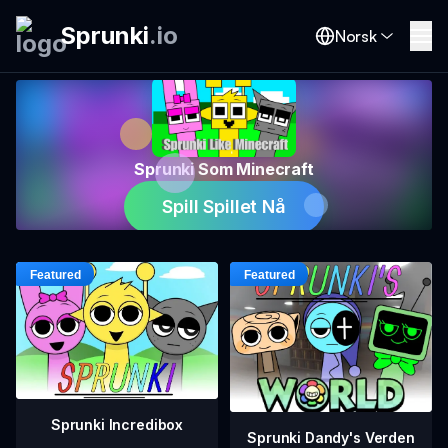
Sprunki
.
io
Norsk
Sprunki Som Minecraft
Spill Spillet Nå
Sprunki Incredibox
Sprunki Dandy's Verden