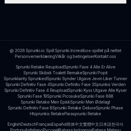
spillfellesskapet.
mods, men utviklerne oppmuntrer til deling av
kreative ideer innen fellesskapet.
Sprunki Som Minecraft-fellesskapet er livlig og
engasjerende, fylt med fans som deler tips, ideer
og kreative opplevelser.
@
2026
Sprunki.io: Spill Sprunki Incredibox-spillet på nettet
Personvernerklæring
Vilkår og betingelser
Kontakt oss
Sprunki Retake Reupload
Sprunki Fase 4 Alle Er Alive
Sprunki Skibidi Toalett Remake
Sprunki Popit
Sprunklairity Sprunked
Sprunki Synder Utgave Jevin Liker Tunner
Sprunki Definitiv Fase 4
Sprunki Definitiv Fase 3
Sprunkis Verden
Sprunki Definitiv Fase 4 Reupload
Sprunki Kyss Utgave Alle Kyser
Sprunki Fase 19
Sprunki Picosuke
Sprunki Fase 888
Sprunki Retake Men Episk
Sprunki Men Ødelagt
Sprunki Definitiv Fase 8
Sprunki Retake Deluxe
Sprunki Phase
Htsprunkis Retake
Parasprunki Retake
English
Deutsch
Français
Español
简体中文
繁體中文
日本語
한국어
Português
Italiano
Русский
Bahasa Indonesia
Bahasa Melayu