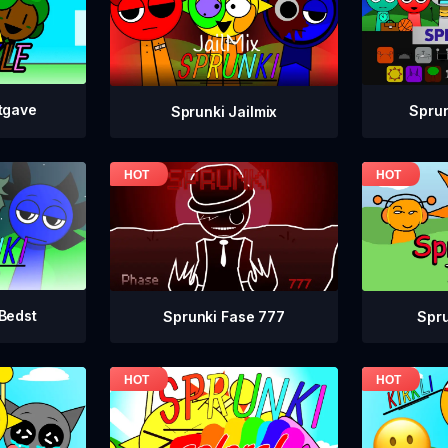
Utgave
Sprun
Sprunki Jailmix
Bedst
Sprunki Fase 777
Spr