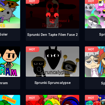
Sp
Soler
Sprunki Den Tapte Filen Fase 2
Sprunki Spruncalypse
mram
Sp