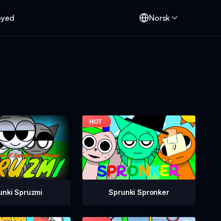
oyed
Norsk
unki Spruzmi
Sprunki Spronker