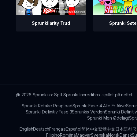
Sprunkilarity Trud
Sprunki Søt
@
2026
Sprunki.io: Spill Sprunki Incredibox-spillet på nettet
Sprunki Retake Reupload
Sprunki Fase 4 Alle Er Alive
Sprun
Sprunki Definitiv Fase 3
Sprunkis Verden
Sprunki Definit
Sprunki Men Ødelagt
Spru
English
Deutsch
Français
Español
简体中文
繁體中文
日本語
한국
Filipino
Română
Magyar
Svenska
Norsk
Dansk
Su