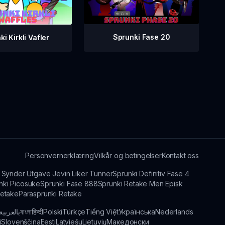
Sprunki Fase 20
i Kirkli Vafler
Personvernerklæring
Vilkår og betingelser
Kontakt oss
 Synder Utgave Jevin Liker Tunner
Sprunki Definitiv Fase 4
nki Picosuke
Sprunki Fase 888
Sprunki Retake Men Episk
Retake
Parasprunki Retake
بالعربية
বাংলা
हिन्दी
Polski
Türkçe
Tiếng Việt
Українська
Nederlands
i
Slovenščina
Eesti
Latviešu
Lietuvių
Македонски