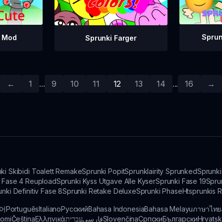
Sprunk
e Mod
Sprunki Farger
←
1
...
9
10
11
12
13
14
...
16
→
ki Skibidi Toalett Remake
Sprunki Popit
Sprunklairity Sprunked
Sprunki
iv Fase 4 Reupload
Sprunki Kyss Utgave Alle Kyser
Sprunki Fase 19
Spru
nki Definitiv Fase 8
Sprunki Retake Deluxe
Sprunki Phase
Htsprunkis 
어
Português
Italiano
Русский
Bahasa Indonesia
Bahasa Melayu
ภาษาไทย
omi
Čeština
Ελληνικά
עברית
فارسی
Slovenčina
Српски
Български
Hrvatsk