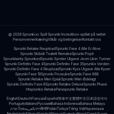
Sprunkis-spillere!
Spillprogresjonen lar spillere mestre kunsten å
blande musikk i sitt eget tempo. Når du
engasjerer deg med funksjonene, blir du mer
dyktig til å lage fengslende spor fylt med livlige
bananer og stemning!
@
2026
Sprunki.io: Spill Sprunki Incredibox-spillet på nettet
Personvernerklæring
Vilkår og betingelser
Kontakt oss
Sprunki Retake Reupload
Sprunki Fase 4 Alle Er Alive
Sprunki Skibidi Toalett Remake
Sprunki Popit
Sprunklairity Sprunked
Sprunki Synder Utgave Jevin Liker Tunner
Sprunki Definitiv Fase 4
Sprunki Definitiv Fase 3
Sprunkis Verden
Sprunki Definitiv Fase 4 Reupload
Sprunki Kyss Utgave Alle Kyser
Sprunki Fase 19
Sprunki Picosuke
Sprunki Fase 888
Sprunki Retake Men Episk
Sprunki Men Ødelagt
Sprunki Definitiv Fase 8
Sprunki Retake Deluxe
Sprunki Phase
Htsprunkis Retake
Parasprunki Retake
English
Deutsch
Français
Español
简体中文
繁體中文
日本語
한국어
Português
Italiano
Русский
Bahasa Indonesia
Bahasa Melayu
ภาษาไทย
بالعربية
বাংলা
हिन्दी
Polski
Türkçe
Tiếng Việt
Українська
Nederlands
Filipino
Română
Magyar
Svenska
Norsk
Dansk
Suomi