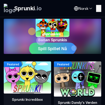
Sprunki
.
io
Norsk
Banan Sprunkis
Spill Spillet Nå
Sprunki Incredibox
Sprunki Dandy's Verden