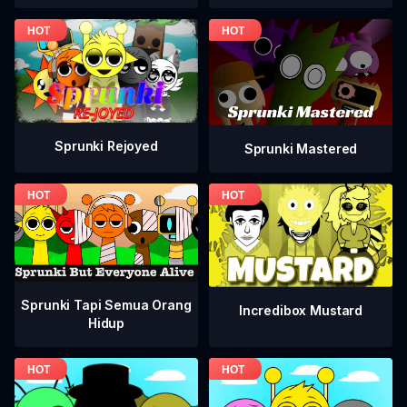
Sprunki Rejoyed
Sprunki Mastered
Sprunki Tapi Semua Orang
Incredibox Mustard
Hidup