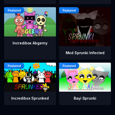
Incredibox Abgerny
Mod Sprunki Infected
Incredibox Sprunked
Bayi Sprunki