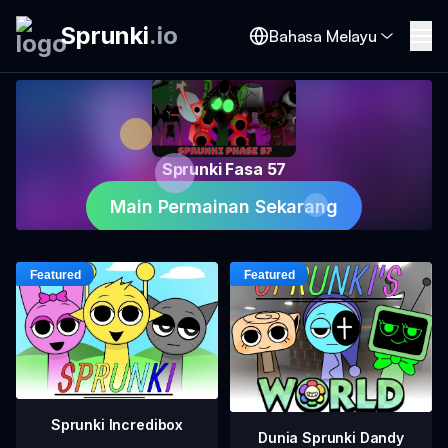
Sprunki
.
io
Bahasa Melayu
Sprunki Fasa 57
Main Permainan Sekarang
Sprunki Incredibox
Dunia Sprunki Dandy