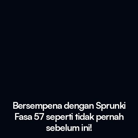
Bersempena dengan Sprunki
Fasa 57 seperti tidak pernah
sebelum ini!