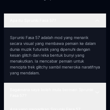
Apa itu Sprunki Fasa 57?
Sprunki Fasa 57 adalah mod yang menarik
secara visual yang membawa pemain ke dalam
dunia muzik futuristik yang dipenuhi dengan
kesan glitch dan reka bentuk bunyi yang
menakutkan. Ia mencabar pemain untuk
mencipta trek glitchy sambil meneroka naratifnya
yang mendalam.
Bagaimana saya boleh mula bermain Sprunki
Fasa 57?
Apa yang menjadikan Sprunki Fasa 57