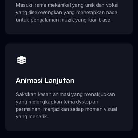
Masuki irama mekanikal yang unik dan vokal
yang diselewengkan yang menetapkan nada
untuk pengalaman muzik yang luar biasa.
Animasi Lanjutan
Saksikan kesan animasi yang menakjubkan
yang melengkapkan tema dystopian
permainan, menjadikan setiap momen visual
yang menarik.