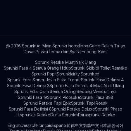
baik anda memahami cara menggabungkannya
untuk mencipta trek unik dalam Sprunki Fasa 57.
Sprunki Fasa 57 adalah percuma untuk
dimainkan, tetapi pemain mungkin mempunyai
pilihan untuk pembelian dalam permainan untuk
meningkatkan pengalaman mereka dengan
kandungan tambahan, kulit watak, atau pek
bunyi.
@
2026
Sprunki.io: Main Sprunki Incredibox Game Dalam Talian
Dasar Privasi
Terma dan Syarat
Hubungi Kami
Sprunki Retake Muat Naik Ulang
Sprunki Fasa 4 Semua Orang Hidup
Sprunki Skibidi Toilet Remake
Sprunki Popit
Sprunklairity Sprunked
Sprunki Edisi Sinner Jevin Suka Tunner
Sprunki Fasa Definisi 4
Sprunki Fasa Definisi 3
Sprunki Fasa Definisi 4 Muat Naik Ulang
Sprunki Edisi Cium Semua Orang Sedang Menciumnya
Sprunki Fasa 19
Sprunki Picosuke
Sprunki Fasa 888
Sprunki Retake Tapi Epik
Sprunki Tapi Rosak
Sprunki Fasa Definisi 8
Sprunki Retake Deluxe
Sprunki Phase
Htsprunkis Retake
Dunia Sprunkis
Parasprunki Retake
English
Deutsch
Français
Español
简体中文
繁體中文
日本語
한국어