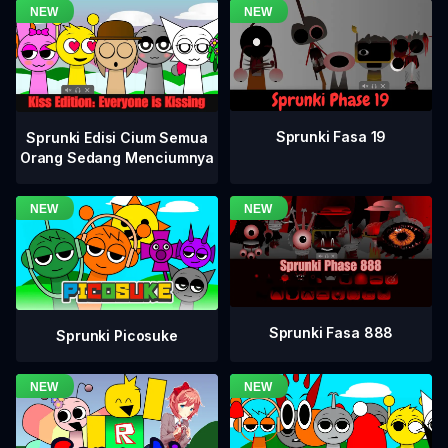
Sprunki Fasa 19
Sprunki Edisi Cium Semua
Orang Sedang Menciumnya
Sprunki Fasa 888
Sprunki Picosuke