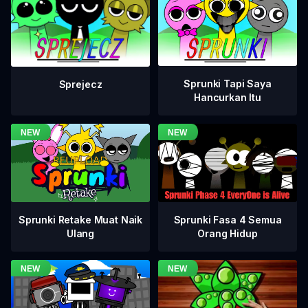
Sprunki Tapi Saya
Sprejecz
Hancurkan Itu
Sprunki Fasa 4 Semua
Sprunki Retake Muat Naik
Orang Hidup
Ulang