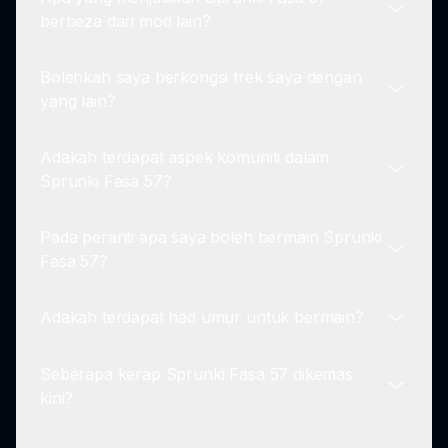
Untuk mula bermain, cukup akses platform
berbeza dari mod lain?
Sprunki dan pilih Mod Fasa 57. Ikuti arahan
untuk meneroka permainan dan membiasakan
Bolehkah saya berkongsi trek saya dengan
diri dengan pelbagai ciri.
Fasa 57 memperkenalkan gabungan unik
yang lain?
estetika seram dan futuristik, di samping
penekanan pada animasi dan reka bentuk bunyi
Adakah terdapat aspek komuniti dalam
lanjut yang mencipta pengalaman permainan
Ya! Sprunki Fasa 57 menggalakkan perkongsian
Sprunki Fasa 57?
yang tiada tandingan.
komuniti, membolehkan pemain memuat naik
trek glitchy dan komposisi mereka untuk
Pada peranti apa saya boleh bermain Sprunki
dinikmati dan dinilai oleh orang lain.
Sudah tentu! Pemain boleh berinteraksi dengan
Fasa 57?
komuniti yang meriah, berkongsi muzik mereka,
dan berkolaborasi dalam strategi permainan,
Adakah terdapat had umur untuk bermain?
menjadikannya pengalaman yang kolaboratif dan
Anda boleh mengakses Sprunki Fasa 57 dari
interaktif.
mana-mana peranti yang menyokong platform
Seberapa kerap Sprunki Fasa 57 dikemas
Sprunki, memastikan pelbagai aksesibiliti untuk
Walaupun tiada had umur yang ketat, pemain
kini?
semua pemain.
harus sedar tentang tema seram yang terdapat
dalam Sprunki Fasa 57 dan menggunakan