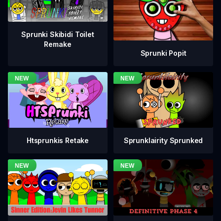
Sprunki Skibidi Toilet
Remake
Sprunki Popit
Htsprunkis Retake
Sprunklairity Sprunked