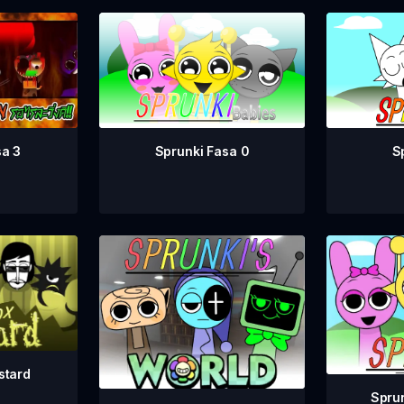
Sprunki Fasa 0
S
sa 3
stard
Sprun