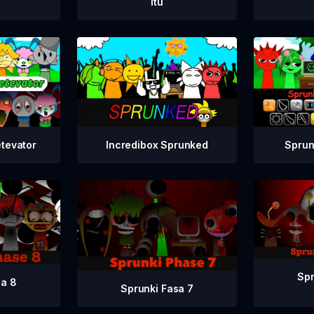
Itu
Incredibox Sprunked
etevator
Sprun
Spr
sa 8
Sprunki Fasa 7