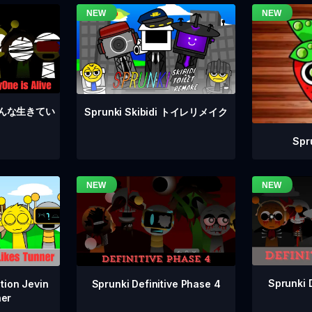
4 みんな生きてい
Sprunki Skibidi トイレリメイク
Sp
Sprunki 
Sprunki Definitive Phase 4
tion Jevin
ner