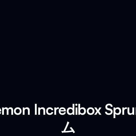
emon Incredibox Sp
ム