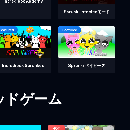
Incredibox Abgerny
Sprunki Infectedモード
Incredibox Sprunked
Sprunki ベイビーズ
iモッドゲーム