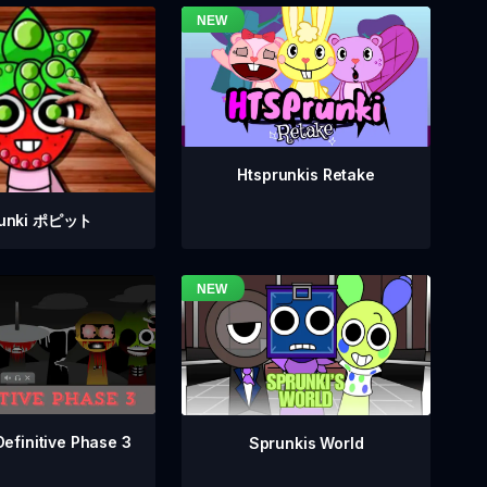
Htsprunkis Retake
runki ポピット
Definitive Phase 3
Sprunkis World