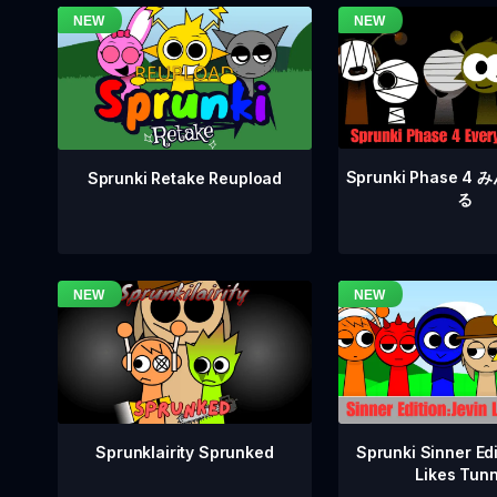
Sprunki Phase 
Sprunki Retake Reupload
る
Sprunklairity Sprunked
Sprunki Sinner Edi
Likes Tun