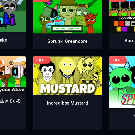
take
Spru
Sprunki Greencore
んな生きている
Incredibox Mustard