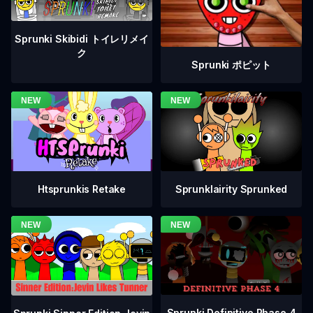
Sprunki Skibidi トイレリメイ
ク
Sprunki ポピット
Htsprunkis Retake
Sprunklairity Sprunked
Sprunki Definitive Phase 4