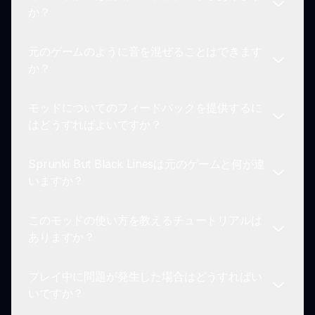
はい！プレイヤーはオンラインで音楽制作を共有す
か？
上します。
ることが奨励されています。鮮やかなビジュアルが
スクリーンショットに最適で、あなたのユニークな
元のゲームのように音を混ぜることはできます
ミックスを簡単に紹介できます。
Sprunki But Black Linesモッドのアップデートは
か？
定期的にリリースされる場合があります。最新の機
能や変更を確認するには、sprunki.ioのウェブサイ
モッドについてのフィードバックを提供するに
トを定期的に確認してください。
もちろん！ビジュアルの向上により新しい体験を得
はどうすればよいですか？
られる一方で、プレイヤーは元のSprunkiゲームと
同じように音を混ぜることができます。コアゲーム
Sprunki But Black Linesは元のゲームと何が違
プレイは変わりません。
プレイヤーは、コミュニティフォーラムや
いますか？
sprunki.ioのフィードバックセクションを通じて
Sprunki But Black Linesモッドについての体験を
このモッドの使い方を教えるチュートリアルは
フィードバックすることができます。プレイヤーか
主な違いは視覚にあります；Sprunki But Black
ありますか？
らの意見は常に重視されます。
Linesはキャラクターデザインを太い黒い輪郭で強
化します。しかし、オリジナルのゲームプレイの本
プレイ中に問題が発生した場合はどうすればい
質はそのままで、親しみやすさと新しさの両方を提
はい！モッドには、視覚の変更に慣れるための簡単
いですか？
供します。
なチュートリアルが含まれていることが一般的で