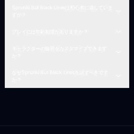
す。プレイヤーが簡単にナビゲートし、簡単に作成
Sprunki But Black Linesは初心者に適していま
できるようにします。
Sprunki But Black Linesモッドでプレイ中に問題
すか？
が発生した場合は、sprunki.ioのトラブルシューテ
ィングガイドを参照するか、活発なコミュニティに
プレイには年齢制限がありますか？
サポートを求めてください。
はい！このモッドは新しいプレイヤーにも経験者に
も適しています。向上したビジュアルは初心者がキ
キャラクターの輪郭をカスタマイズできます
ャラクターをより容易に区別できる手助けをし、誰
Sprunkiゲームはファミリー向けであり、プレイに
か？
にとってもアクセスしやすく楽しいものになってい
特別な年齢制限はありません。ただし、若いプレイ
ます。
ヤーには親の指導が常に推奨されます。
なぜSprunki But Black Linesを試すべきです
現在、プレイヤーはSprunki But Black Linesモッ
か？
ドの黒い輪郭をカスタマイズすることはできませ
ん。このデザインはゲームプレイの美学を向上させ
るためのモッドの固定要素となっています。
Sprunki But Black Linesは、愛されるゲームプレ
イを維持しながらさわやかな視覚体験を提供しま
す。このモッドはプレイヤーがクリエイティビティ
を探求し、視覚的に魅力的なスタイルで音楽を楽し
むことを促します。