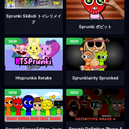
Sprunki Skibidi トイレリメイ
ク
Sprunki ポピット
Htsprunkis Retake
Sprunklairity Sprunked
Sprunki Definitive Phase 4