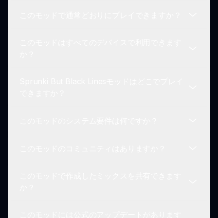
このモッドで通常どおりにプレイできますか？
このモッドは元のゲームプレイメカニクスを維持し
ながら視覚的要素を向上させます。プレイヤーは明
このモッドはすべてのデバイスで利用できます
確なキャラクタービジュアルの利点を享受しなが
はい！Sprunki But Black Linesモッドは、アーテ
か？
ら、同じ音楽ミキシング体験を楽しむことができま
ィスティックなひねりを加えながら、あなたが通常
す。
通りにプレイできるようにします。キャラクターを
Sprunki But Black Linesモッドはどこでプレイ
選択し、音楽ミックスを作成することができ、ゲー
はい、Sprunki But Black Linesは元のSprunkiゲー
できますか？
ムプレイに問題はありません。
ムをサポートするすべてのデバイスでシームレスに
動作します。プレイヤーは互換性のあるプラットフ
このモッドのシステム要件は何ですか？
ォームからこのモッドにアクセスして楽しむことが
Sprunki But Black Linesモッドはsprunki.ioを訪れ
できます。
ることで直接プレイできます。オンラインでアクセ
このモッドのコミュニティはありますか？
ス可能で、ファンは簡単にゲームプレイにダイブで
Sprunki But Black Linesモッドは、元のゲームと
きます。
同じ技術で動作するため、プレイヤーはインターネ
このモッドで作成したミックスを共有できます
ット接続を備えた正常に機能するデバイスを必要と
もちろん！Sprunkiコミュニティは非常に活発で、
か？
します。特別な要件は必要ありません。
プレイヤーはBut Black Linesモッドに関連するミ
ックスや体験を共有することがよくあります。この
このモッドには公式のアップデートがあります
コミュニティに参加することで、あなたの体験が向