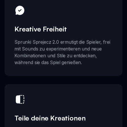
Kreative Freiheit
Sprunki Sprejecz 2.0 ermutigt die Spieler, frei
mit Sounds zu experimentieren und neue
Kombinationen und Stile zu entdecken,
während sie das Spiel genießen.
Teile deine Kreationen