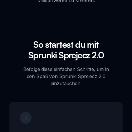
Meisterwerke zu kreieren.
So startest du mit
Sprunki Sprejecz 2.0
Befolge diese einfachen Schritte, um in
den Spaß von Sprunki Sprejecz 2.0
einzutauchen.
1