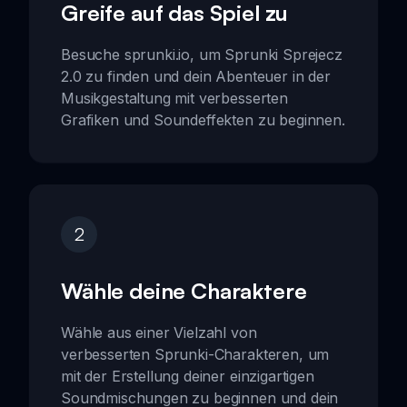
Greife auf das Spiel zu
Besuche sprunki.io, um Sprunki Sprejecz
2.0 zu finden und dein Abenteuer in der
Musikgestaltung mit verbesserten
Grafiken und Soundeffekten zu beginnen.
2
Wähle deine Charaktere
Wähle aus einer Vielzahl von
verbesserten Sprunki-Charakteren, um
mit der Erstellung deiner einzigartigen
Soundmischungen zu beginnen und dein