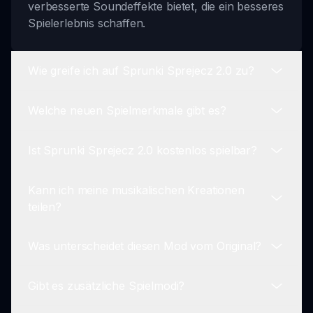
verbesserte Soundeffekte bietet, die ein besseres
Spielerlebnis schaffen.
Wie greife ich auf Sprunki Sprejecz 2.0 zu?
Welche neuen Spielmerkmale gibt es?
Du kannst auf Sprunki Sprejecz 2.0 zugreifen,
indem du sprunki.io besuchst, wo du alle Details
Ist Sprunki Sprejecz 2.0 kostenlos spielbar?
und den Link zum Online-Spielen des Spiels
Sprunki Sprejecz 2.0 umfasst Merkmale wie
findest.
verbesserte Audioqualität, neu gestaltete
Kann ich meine musikalischen Kreationen
Charaktere, Drag-and-Drop-Soundzuweisungen
Ja! Sprunki Sprejecz 2.0 ist vollkommen
teilen?
und die Möglichkeit, deine musikalischen
kostenlos spielbar. Besuche einfach sprunki.io,
Kreationen zu speichern und zu teilen.
um zu starten und das Spiel ohne Kosten zu
Was unterscheidet diesen Mod vom Original?
genießen.
Absolut! Sprunki Sprejecz 2.0 ermöglicht es dir,
deine musikalischen Kreationen zu speichern
Gibt es zusätzliche Spielmodi?
und mit der Community zu teilen, wodurch
Sprunki Sprejecz 2.0 verbessert das Original-
Kreativität und Zusammenarbeit unter den
Mod mit flüssigeren Animationen, verbessertem