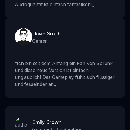
Audioqualität ist einfach fantastisch!
,,
David Smith
Gamer
“
Ich bin seit dem Anfang ein Fan von Sprunki
und diese neue Version ist einfach
unglaublich! Das Gameplay fühlt sich flüssiger
und fesselnder an.
,,
Emily Brown
Gelegentliche Spielerin