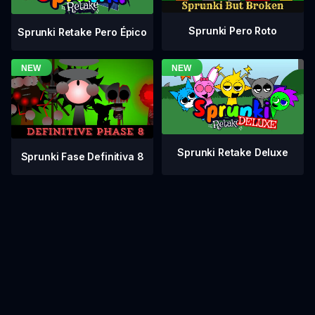
Sprunki Pero Roto
Sprunki Retake Pero Épico
Sprunki Retake Deluxe
Sprunki Fase Definitiva 8