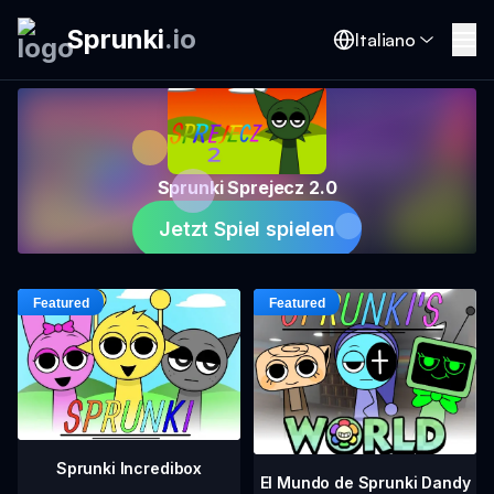
Sprunki
.
io
Italiano
Sprunki Sprejecz 2.0
Jetzt Spiel spielen
Sprunki Incredibox
El Mundo de Sprunki Dandy