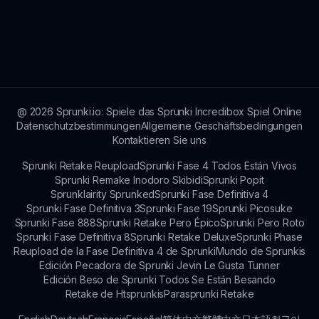
hast. Spieler werden ermutigt, ihre Kreationen
frei mit anderen zu teilen.
Um über Sprunki Sprejecz 2.0 und zukünftige
Entwicklungen informiert zu bleiben, besuche
regelmäßig sprunki.io für Ankündigungen und
Nachrichten von den Entwicklern.
@
2026
Sprunki.io: Spiele das Sprunki Incredibox Spiel Online
Datenschutzbestimmungen
Allgemeine Geschäftsbedingungen
Kontaktieren Sie uns
Sprunki Retake Reupload
Sprunki Fase 4 Todos Están Vivos
Sprunki Remake Inodoro Skibidi
Sprunki Popit
Sprunklairity Sprunked
Sprunki Fase Definitiva 4
Sprunki Fase Definitiva 3
Sprunki Fase 19
Sprunki Picosuke
Sprunki Fase 888
Sprunki Retake Pero Épico
Sprunki Pero Roto
Sprunki Fase Definitiva 8
Sprunki Retake Deluxe
Sprunki Phase
Reupload de la Fase Definitiva 4 de Sprunki
Mundo de Sprunkis
Edición Pecadora de Sprunki Jevin Le Gusta Tunner
Edición Beso de Sprunki Todos Se Están Besando
Retake de Htsprunkis
Parasprunki Retake