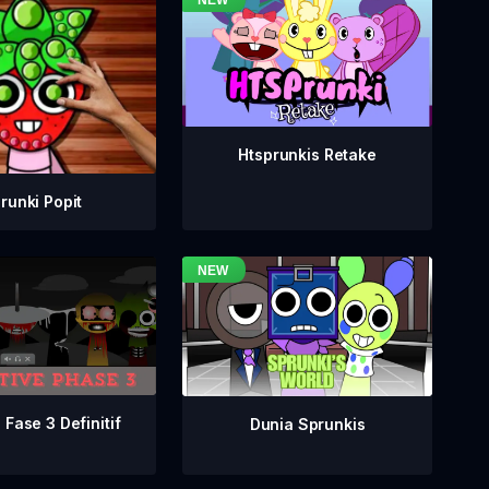
Htsprunkis Retake
runki Popit
 Fase 3 Definitif
Dunia Sprunkis