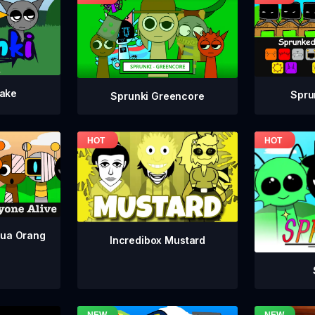
take
Spru
Sprunki Greencore
mua Orang
Incredibox Mustard