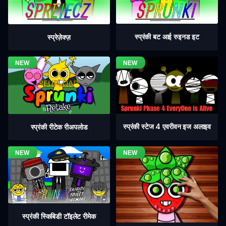
स्प्रंकी बट आई रुइनड इट
स्प्रेज़ेक्ज़
स्प्रंकी स्टेज 4 एवरीवन इज अलाइव
स्प्रंकी रीटेक रीअपलोड
स्प्रंकी स्किबिडी टॉइलेट रीमेक